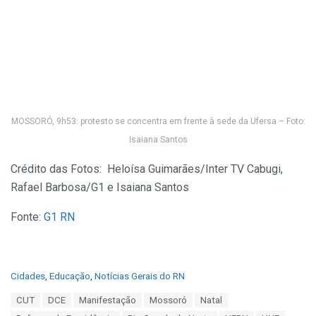
MOSSORÓ, 9h53: protesto se concentra em frente à sede da Ufersa – Foto:
Isaiana Santos
Crédito das Fotos: Heloísa Guimarães/Inter TV Cabugi,
Rafael Barbosa/G1 e Isaiana Santos
Fonte:
G1 RN
C
Cidades
,
Educação
,
Notícias Gerais do RN
a
T
CUT
DCE
Manifestação
Mossoró
Natal
t
a
e