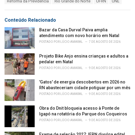
Reforma da Previdência
Rio Grande do Norte
UFRN
UNE
g
g
s
o
:
r
Conteúdo Relacionado
i
e
Bazar da Casa Durval Paiva amplia
s
atendimento com novo horário em Natal
:
POSTADO POR
LÚCIO AMARAL
7 DE AGOSTO DE 2026
Projeto Bike Anjo ensina crianças e adultos a
pedalar em Natal
POSTADO POR
LÚCIO AMARAL
9 DE AGOSTO DE 2026
'Gatos' de energia descobertos em 2026 no
RN abasteceriam cidade potiguar por um mês
POSTADO POR
LÚCIO AMARAL
9 DE AGOSTO DE 2026
Obra do Dnit bloqueia acesso à Ponte de
Igapó na rotatória do Parque dos Coqueiros
POSTADO POR
LÚCIO AMARAL
9 DE AGOSTO DE 2026
Exame de seleção 2027: IFRN divulga edital