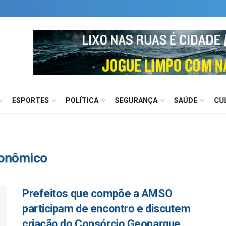
ESPORTES
POLÍTICA
SEGURANÇA
SAÚDE
CU
conômico
Prefeitos que compõe a AMSO
participam de encontro e discutem
criação do Consórcio Geoparque