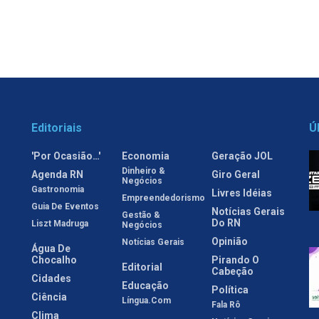
Editoriais
Ú
'Por Ocasião…'
Economia
Geração JOL
Dinheiro &
Agenda RN
Giro Geral
Negócios
Gastronomia
Livres Idéias
Empreendedorismo
Guia De Eventos
Notícias Gerais
Gestão &
Do RN
Liszt Madruga
Negócios
Opinião
Notícias Gerais
Água De
Chocalho
Pirando O
Editorial
Cabeção
Cidades
Educação
Política
Ciência
Língua.com
Fala Rô
Clima