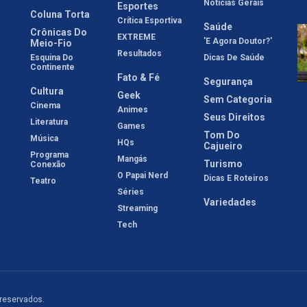
Notícias Gerais
Esportes
Coluna Torta
Crítica Esportiva
Saúde
Crônicas Do
EXTREME
'E Agora Doutor?'
Meio-Fio
Resultados
Esquina Do
Dicas De Saúde
Continente
Fato & Fé
Segurança
Cultura
Geek
Sem Categoria
Cinema
Animes
Seus Direitos
Literatura
Games
Tom Do
Música
HQs
Cajueiro
Programa
Mangás
Turismo
Conexão
O Papai Nerd
Dicas E Roteiros
Teatro
Séries
Variedades
Streaming
Tech
 reservados.