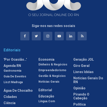
Siga-nos nas redes sociais
Editoriais
'Por Ocasião…'
Economia
Geração JOL
Dinheiro & Negócios
Agenda RN
Giro Geral
Empreendedorismo
Gastronomia
Livres Idéias
Gestão & Negócios
Guia De Eventos
Notícias Gerais Do
Notícias Gerais
RN
Liszt Madruga
Opinião
Editorial
Água De Chocalho
Pirando O
Educação
Cidades
Cabeção
Língua.com
Ciência
Política