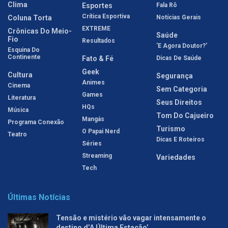
Clima
Esportes
Fala Rô
Crítica Esportiva
Coluna Torta
Notícias Gerais
EXTREME
Crônicas Do Meio-
Saúde
Fio
Resultados
'E Agora Doutor?'
Esquina Do
Continente
Fato & Fé
Dicas De Saúde
Geek
Cultura
Segurança
Animes
Cinema
Sem Categoria
Games
Literatura
Seus Direitos
HQs
Música
Tom Do Cajueiro
Mangás
Programa Conexão
Turismo
O Papai Nerd
Teatro
Dicas E Roteiros
Séries
Streaming
Variedades
Tech
Últimas Notícias
Tensão e mistério vão vagar intensamente o
destino d’A Última Estação’