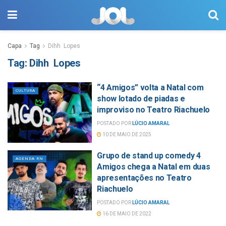
Capa
Tag
Dihh Lopes
Tag:
Dihh Lopes
“4 Amigos” volta a Natal com
CULTURA
show lotado de piadas e
improviso no Teatro Riachuelo
POSTADO POR
LÚCIO AMARAL
10 DE MAIO DE 2025
Grupo de stand up comedy 4
AGENDA RN
Amigos chega a Natal em duas
apresentações no Teatro
Riachuelo
POSTADO POR
LÚCIO AMARAL
16 DE MAIO DE 2022