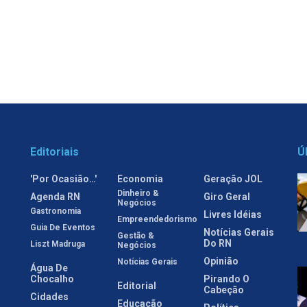
Editoriais
Ú
'Por Ocasião…'
Economia
Geração JOL
Dinheiro &
Agenda RN
Giro Geral
Negócios
Gastronomia
Livres Idéias
Empreendedorismo
Guia De Eventos
Notícias Gerais
Gestão &
Do RN
Liszt Madruga
Negócios
Opinião
Notícias Gerais
Água De
Chocalho
Pirando O
Editorial
Cabeção
Cidades
Educação