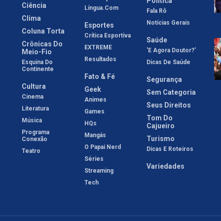
Política
Ciência
Língua.com
Fala Rô
Clima
Notícias Gerais
Esportes
Coluna Torta
Crítica Esportiva
Saúde
Crônicas Do
EXTREME
'E Agora Doutor?'
Meio-Fio
Resultados
Esquina Do
Dicas De Saúde
Continente
Fato & Fé
Segurança
Cultura
Geek
Sem Categoria
Cinema
Animes
Seus Direitos
Literatura
Games
Tom Do
Música
HQs
Cajueiro
Programa
Mangás
Turismo
Conexão
O Papai Nerd
Dicas E Roteiros
Teatro
Séries
Variedades
Streaming
Tech