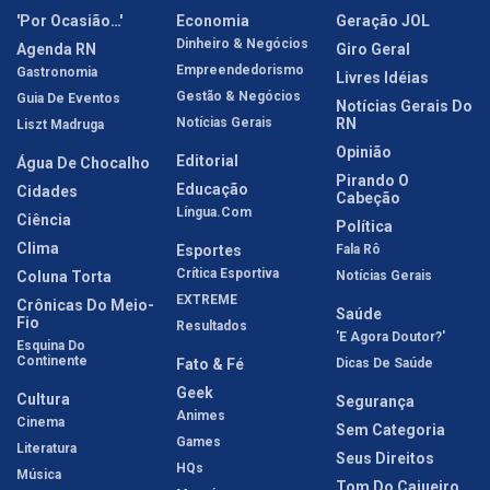
'Por Ocasião…'
Economia
Geração JOL
Dinheiro & Negócios
Agenda RN
Giro Geral
Empreendedorismo
Gastronomia
Livres Idéias
Gestão & Negócios
Guia De Eventos
Notícias Gerais Do
Notícias Gerais
RN
Liszt Madruga
Opinião
Editorial
Água De Chocalho
Pirando O
Educação
Cidades
Cabeção
Língua.com
Ciência
Política
Clima
Esportes
Fala Rô
Crítica Esportiva
Coluna Torta
Notícias Gerais
EXTREME
Crônicas Do Meio-
Saúde
Fio
Resultados
'E Agora Doutor?'
Esquina Do
Continente
Fato & Fé
Dicas De Saúde
Geek
Cultura
Segurança
Animes
Cinema
Sem Categoria
Games
Literatura
Seus Direitos
HQs
Música
Tom Do Cajueiro