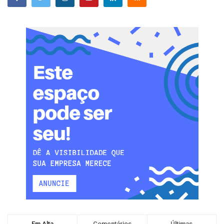
Em Alta
Comentários
Últimas