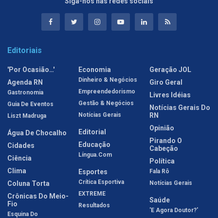
Siga-nos nas redes sociais
Editoriais
'Por Ocasião…'
Economia
Geração JOL
Dinheiro & Negócios
Agenda RN
Giro Geral
Empreendedorismo
Gastronomia
Livres Idéias
Gestão & Negócios
Guia De Eventos
Notícias Gerais Do
Notícias Gerais
RN
Liszt Madruga
Opinião
Editorial
Água De Chocalho
Pirando O
Educação
Cidades
Cabeção
Língua.com
Ciência
Política
Clima
Esportes
Fala Rô
Crítica Esportiva
Coluna Torta
Notícias Gerais
EXTREME
Crônicas Do Meio-
Saúde
Fio
Resultados
'E Agora Doutor?'
Esquina Do