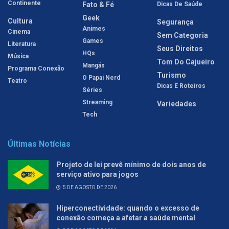
Continente
Fato & Fé
Dicas De Saúde
Geek
Cultura
Segurança
Animes
Cinema
Sem Categoria
Games
Literatura
Seus Direitos
HQs
Música
Tom Do Cajueiro
Mangás
Programa Conexão
Turismo
O Papai Nerd
Teatro
Dicas E Roteiros
Séries
Streaming
Variedades
Tech
Últimas Notícias
Projeto de lei prevê mínimo de dois anos de
serviço ativo para jogos
5 DE AGOSTO DE 2026
Hiperconectividade: quando o excesso de
conexão começa a afetar a saúde mental