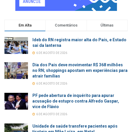
Em Alta
Comentários
Últimas
Ideb do RN registra maior alta do País, e Estado
sai da lanterna
6 DE AGOSTO DE 2026
Dia dos Pais deve movimentar R$ 368 milhões
no RN; shoppings apostam em experiências para
atrair famílias
6 DE AGOSTO DE 2026
PF pede abertura de inquérito para apurar
acusação de estupro contra Alfredo Gaspar,
vice de Flávio
6 DE AGOSTO DE 2026
Unidade de saúde transfere pacientes após
tiroteio em Mãe Luíza, em Natal