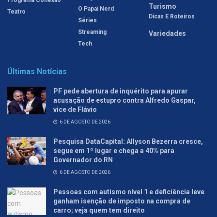
Turismo
O Papai Nerd
Teatro
Dicas E Roteiros
Séries
Streaming
Variedades
Tech
Últimas Notícias
PF pede abertura de inquérito para apurar
acusação de estupro contra Alfredo Gaspar,
vice de Flávio
6 DE AGOSTO DE 2026
Pesquisa DataCapital: Allyson Bezerra cresce,
segue em 1º lugar e chega a 40% para
Governador do RN
6 DE AGOSTO DE 2026
Pessoas com autismo nível 1 e deficiência leve
ganham isenção de imposto na compra de
carro; veja quem tem direito