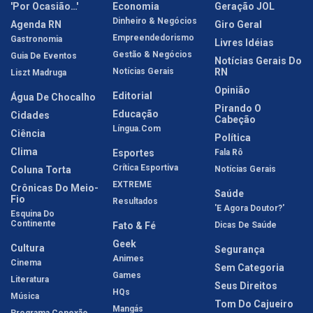
'Por Ocasião…'
Economia
Geração JOL
Dinheiro & Negócios
Agenda RN
Giro Geral
Empreendedorismo
Gastronomia
Livres Idéias
Gestão & Negócios
Guia De Eventos
Notícias Gerais Do
Notícias Gerais
RN
Liszt Madruga
Opinião
Editorial
Água De Chocalho
Pirando O
Educação
Cidades
Cabeção
Língua.com
Ciência
Política
Clima
Esportes
Fala Rô
Crítica Esportiva
Coluna Torta
Notícias Gerais
EXTREME
Crônicas Do Meio-
Saúde
Fio
Resultados
'E Agora Doutor?'
Esquina Do
Continente
Fato & Fé
Dicas De Saúde
Geek
Cultura
Segurança
Animes
Cinema
Sem Categoria
Games
Literatura
Seus Direitos
HQs
Música
Tom Do Cajueiro
Mangás
Programa Conexão