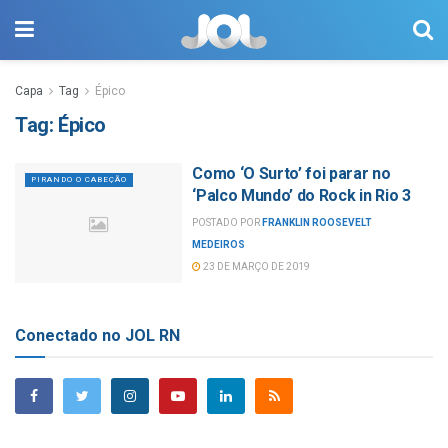
Capa
Tag
Épico
Tag:
Épico
Como ‘O Surto’ foi parar no
PIRANDO O CABEÇÃO
‘Palco Mundo’ do Rock in Rio 3
POSTADO POR
FRANKLIN ROOSEVELT
MEDEIROS
23 DE MARÇO DE 2019
Conectado no JOL RN