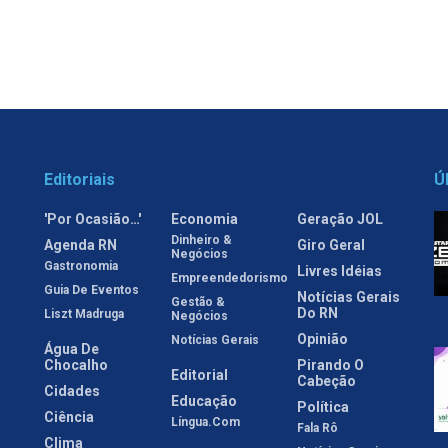
Editoriais
Ú
'Por Ocasião…'
Economia
Geração JOL
Dinheiro &
Agenda RN
Giro Geral
Negócios
Gastronomia
Livres Idéias
Empreendedorismo
Guia De Eventos
Notícias Gerais
Gestão &
Do RN
Liszt Madruga
Negócios
Opinião
Notícias Gerais
Água De
Chocalho
Pirando O
Editorial
Cabeção
Cidades
Educação
Política
Ciência
Língua.com
Fala Rô
Clima