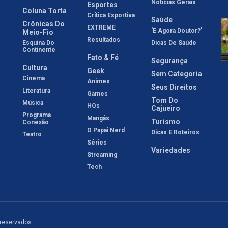
Notícias Gerais
Esportes
Coluna Torta
Crítica Esportiva
Saúde
Crônicas Do
EXTREME
'E Agora Doutor?'
Meio-Fio
Resultados
Esquina Do
Dicas De Saúde
Continente
Fato & Fé
Segurança
Cultura
Geek
Sem Categoria
Cinema
Animes
Seus Direitos
Literatura
Games
Tom Do
Música
HQs
Cajueiro
Programa
Mangás
Turismo
Conexão
O Papai Nerd
Dicas E Roteiros
Teatro
Séries
Variedades
Streaming
Tech
 reservados.