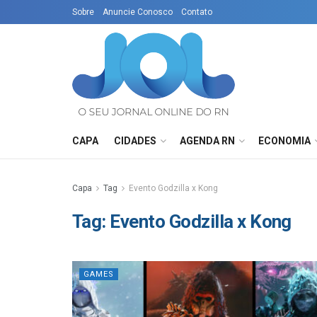
Sobre
Anuncie Conosco
Contato
CAPA
CIDADES
AGENDA RN
ECONOMIA
Capa
Tag
Evento Godzilla x Kong
Tag:
Evento Godzilla x Kong
GAMES