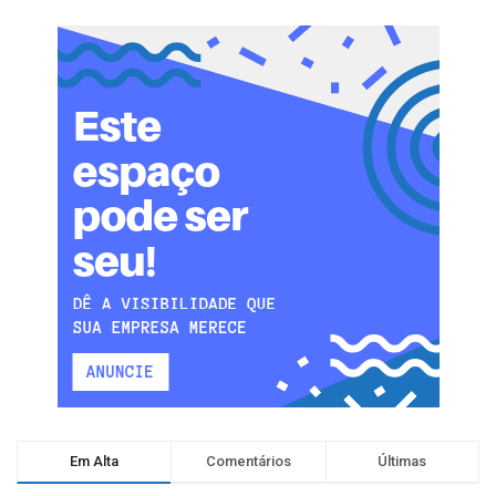
Em Alta
Comentários
Últimas