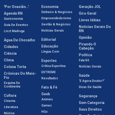
'Por Ocasião…'
Economia
Geração JOL
Dinheiro & Negócios
Agenda RN
Giro Geral
Empreendedorismo
Gastronomia
Livres Idéias
Gestão & Negócios
Guia De Eventos
Notícias Gerais Do
Notícias Gerais
RN
Liszt Madruga
Opinião
Editorial
Água De Chocalho
Pirando O
Educação
Cidades
Cabeção
Língua.com
Ciência
Política
Clima
Esportes
Fala Rô
Crítica Esportiva
Coluna Torta
Notícias Gerais
EXTREME
Crônicas Do Meio-
Saúde
Fio
Resultados
'E Agora Doutor?'
Esquina Do
Continente
Fato & Fé
Dicas De Saúde
Geek
Cultura
Segurança
Animes
Cinema
Sem Categoria
Games
Literatura
Seus Direitos
HQs
Música