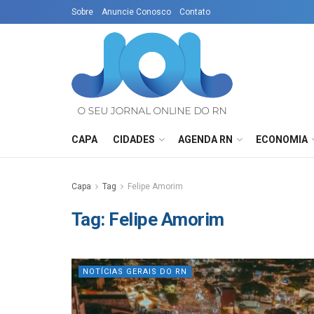
Sobre
Anuncie Conosco
Contato
CAPA
CIDADES
AGENDA RN
ECONOMIA
Capa
Tag
Felipe Amorim
Tag:
Felipe Amorim
NOTÍCIAS GERAIS DO RN