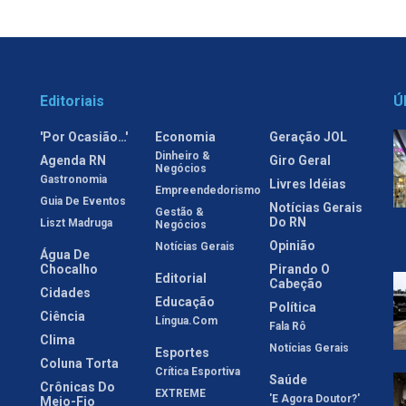
Editoriais
Ú
'Por Ocasião…'
Economia
Geração JOL
Dinheiro &
Agenda RN
Giro Geral
Negócios
Gastronomia
Livres Idéias
Empreendedorismo
Guia De Eventos
Notícias Gerais
Gestão &
Do RN
Liszt Madruga
Negócios
Opinião
Notícias Gerais
Água De
Chocalho
Pirando O
Editorial
Cabeção
Cidades
Educação
Política
Ciência
Língua.com
Fala Rô
Clima
Notícias Gerais
Esportes
Coluna Torta
Crítica Esportiva
Saúde
Crônicas Do
EXTREME
'E Agora Doutor?'
Meio-Fio