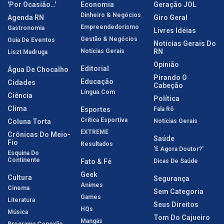
'Por Ocasião…'
Economia
Geração JOL
Dinheiro & Negócios
Agenda RN
Giro Geral
Empreendedorismo
Gastronomia
Livres Idéias
Gestão & Negócios
Guia De Eventos
Notícias Gerais Do
Notícias Gerais
RN
Liszt Madruga
Opinião
Editorial
Água De Chocalho
Pirando O
Educação
Cidades
Cabeção
Língua.com
Ciência
Política
Clima
Esportes
Fala Rô
Crítica Esportiva
Coluna Torta
Notícias Gerais
EXTREME
Crônicas Do Meio-
Saúde
Fio
Resultados
'E Agora Doutor?'
Esquina Do
Continente
Fato & Fé
Dicas De Saúde
Geek
Cultura
Segurança
Animes
Cinema
Sem Categoria
Games
Literatura
Seus Direitos
HQs
Música
Tom Do Cajueiro
Mangás
Programa Conexão