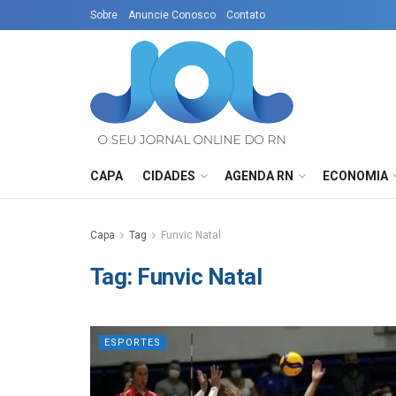
Sobre
Anuncie Conosco
Contato
CAPA
CIDADES
AGENDA RN
ECONOMIA
Capa
Tag
Funvic Natal
Tag:
Funvic Natal
ESPORTES