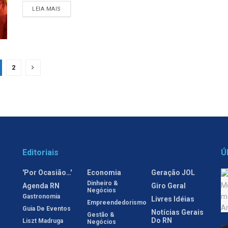
LEIA MAIS
2
Editoriais
Ú
'Por Ocasião…'
Economia
Geração JOL
Dinheiro &
Agenda RN
Giro Geral
Negócios
Gastronomia
Livres Idéias
Empreendedorismo
Guia De Eventos
Notícias Gerais
Gestão &
Do RN
Liszt Madruga
Negócios