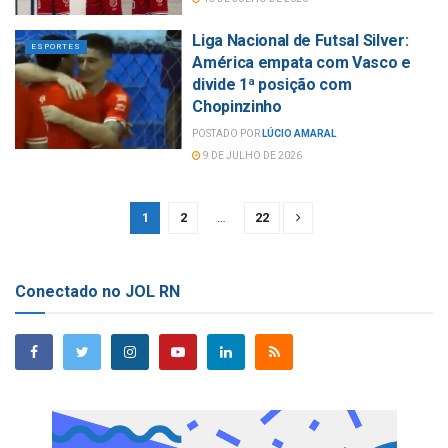
Liga Nacional de Futsal Silver:
ESPORTES
América empata com Vasco e
divide 1ª posição com
Chopinzinho
POSTADO POR
LÚCIO AMARAL
9 DE JULHO DE 2026
1
2
…
22
Conectado no JOL RN