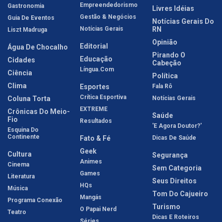
Empreendedorismo
Gastronomia
Livres Idéias
Gestão & Negócios
Guia De Eventos
Notícias Gerais Do
Notícias Gerais
RN
Liszt Madruga
Opinião
Editorial
Água De Chocalho
Pirando O
Educação
Cidades
Cabeção
Língua.com
Ciência
Política
Clima
Esportes
Fala Rô
Crítica Esportiva
Coluna Torta
Notícias Gerais
EXTREME
Crônicas Do Meio-
Saúde
Fio
Resultados
'E Agora Doutor?'
Esquina Do
Continente
Fato & Fé
Dicas De Saúde
Geek
Cultura
Segurança
Animes
Cinema
Sem Categoria
Games
Literatura
Seus Direitos
HQs
Música
Tom Do Cajueiro
Mangás
Programa Conexão
Turismo
O Papai Nerd
Teatro
Dicas E Roteiros
Séries