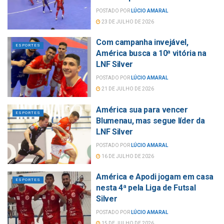
POSTADO POR
LÚCIO AMARAL
23 DE JULHO DE 2026
Com campanha invejável,
ESPORTES
América busca a 10ª vitória na
LNF Silver
POSTADO POR
LÚCIO AMARAL
21 DE JULHO DE 2026
América sua para vencer
ESPORTES
Blumenau, mas segue líder da
LNF Silver
POSTADO POR
LÚCIO AMARAL
16 DE JULHO DE 2026
América e Apodi jogam em casa
ESPORTES
nesta 4ª pela Liga de Futsal
Silver
POSTADO POR
LÚCIO AMARAL
15 DE JULHO DE 2026