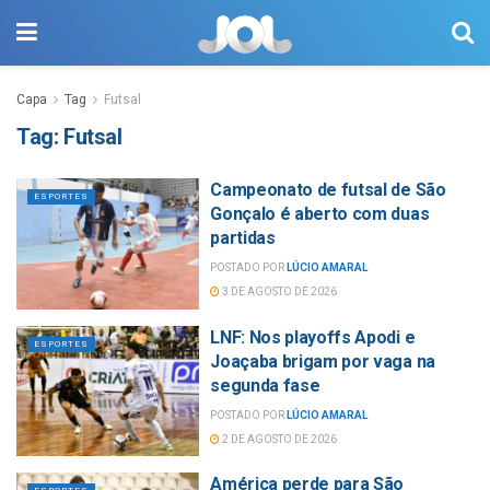
Capa
Tag
Futsal
Tag:
Futsal
Campeonato de futsal de São
ESPORTES
Gonçalo é aberto com duas
partidas
POSTADO POR
LÚCIO AMARAL
3 DE AGOSTO DE 2026
LNF: Nos playoffs Apodi e
ESPORTES
Joaçaba brigam por vaga na
segunda fase
POSTADO POR
LÚCIO AMARAL
2 DE AGOSTO DE 2026
América perde para São