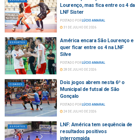
ESPORTES
Lourenço, mas fica entre os 4 da
LNF Sister
POSTADO POR
LÚCIO AMARAL
31 DE JULHO DE 2026
América encara São Lourenço e
ESPORTES
quer ficar entre os 4 na LNF
Silve
POSTADO POR
LÚCIO AMARAL
28 DE JULHO DE 2026
Dois jogos abrem nesta 6º o
CIDADES
Municipal de futsal de São
Gonçalo
POSTADO POR
LÚCIO AMARAL
24 DE JULHO DE 2026
LNF: América tem sequência de
ESPORTES
resultados positivos
interrompida