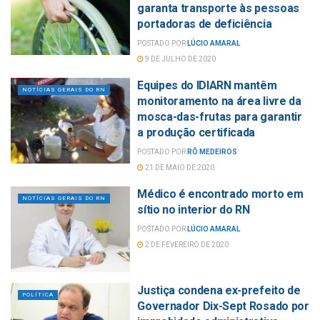
garanta transporte às pessoas
portadoras de deficiência
POSTADO POR
LÚCIO AMARAL
9 DE JULHO DE 2020
Equipes do IDIARN mantêm
NOTÍCIAS GERAIS DO RN
monitoramento na área livre da
mosca-das-frutas para garantir
a produção certificada
POSTADO POR
RÔ MEDEIROS
21 DE MAIO DE 2020
Médico é encontrado morto em
NOTÍCIAS GERAIS DO RN
sítio no interior do RN
POSTADO POR
LÚCIO AMARAL
2 DE FEVEREIRO DE 2020
Justiça condena ex-prefeito de
POLÍTICA
Governador Dix-Sept Rosado por