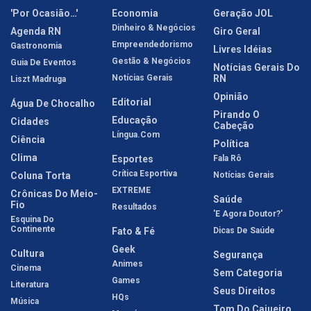
'Por Ocasião…'
Economia
Geração JOL
Dinheiro & Negócios
Agenda RN
Giro Geral
Empreendedorismo
Gastronomia
Livres Idéias
Gestão & Negócios
Guia De Eventos
Notícias Gerais Do
Notícias Gerais
RN
Liszt Madruga
Opinião
Editorial
Água De Chocalho
Pirando O
Educação
Cidades
Cabeção
Língua.com
Ciência
Política
Clima
Esportes
Fala Rô
Crítica Esportiva
Coluna Torta
Notícias Gerais
EXTREME
Crônicas Do Meio-
Saúde
Fio
Resultados
'E Agora Doutor?'
Esquina Do
Continente
Fato & Fé
Dicas De Saúde
Geek
Cultura
Segurança
Animes
Cinema
Sem Categoria
Games
Literatura
Seus Direitos
HQs
Música
Tom Do Cajueiro