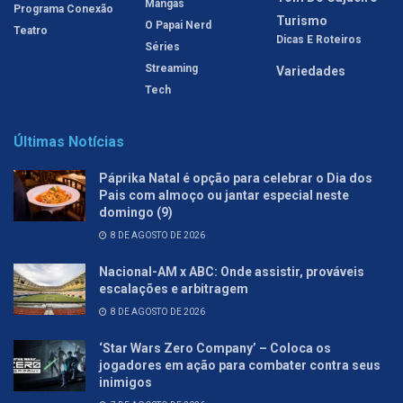
Mangás
Programa Conexão
Turismo
O Papai Nerd
Teatro
Dicas E Roteiros
Séries
Streaming
Variedades
Tech
Últimas Notícias
Páprika Natal é opção para celebrar o Dia dos
Pais com almoço ou jantar especial neste
domingo (9)
8 DE AGOSTO DE 2026
Nacional-AM x ABC: Onde assistir, prováveis
escalações e arbitragem
8 DE AGOSTO DE 2026
‘Star Wars Zero Company’ – Coloca os
jogadores em ação para combater contra seus
inimigos