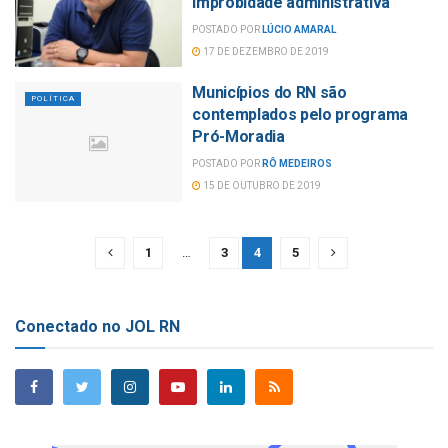
improbidade administrativa
POSTADO POR
LÚCIO AMARAL
17 DE DEZEMBRO DE 2019
Municípios do RN são
POLÍTICA
contemplados pelo programa
Pró-Moradia
POSTADO POR
RÔ MEDEIROS
15 DE OUTUBRO DE 2019
1
…
3
4
5
Conectado no JOL RN