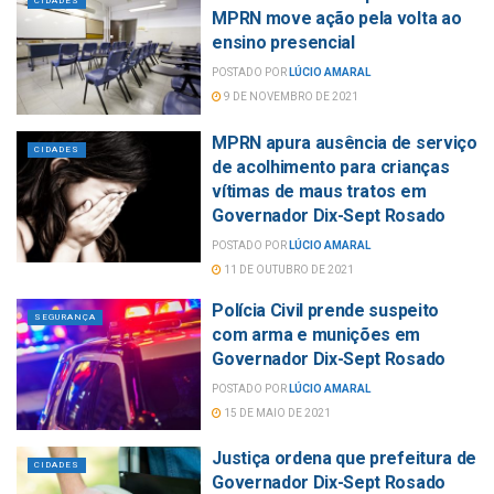
CIDADES
MPRN move ação pela volta ao
ensino presencial
POSTADO POR
LÚCIO AMARAL
9 DE NOVEMBRO DE 2021
MPRN apura ausência de serviço
CIDADES
de acolhimento para crianças
vítimas de maus tratos em
Governador Dix-Sept Rosado
POSTADO POR
LÚCIO AMARAL
11 DE OUTUBRO DE 2021
Polícia Civil prende suspeito
SEGURANÇA
com arma e munições em
Governador Dix-Sept Rosado
POSTADO POR
LÚCIO AMARAL
15 DE MAIO DE 2021
Justiça ordena que prefeitura de
CIDADES
Governador Dix-Sept Rosado