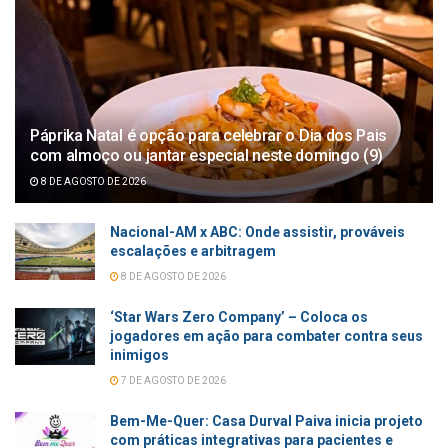
Páprika Natal é opção para celebrar o Dia dos Pais
com almoço ou jantar especial neste domingo (9)
8 DE AGOSTO DE 2026
Nacional-AM x ABC: Onde assistir, prováveis
escalações e arbitragem
8 DE AGOSTO DE 2026
‘Star Wars Zero Company’ – Coloca os
jogadores em ação para combater contra seus
inimigos
7 DE AGOSTO DE 2026
Bem-Me-Quer: Casa Durval Paiva inicia projeto
com práticas integrativas para pacientes e