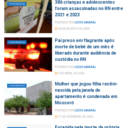
386 crianças e adolescentes
SEGURANÇA
foram assassinadas no RN entre
2021 e 2023
POSTADO POR
LÚCIO AMARAL
20 DE AGOSTO DE 2024
Pai preso em flagrante após
SEGURANÇA
morte de bebê de um mês é
liberado durante audiência de
custódia no RN
POSTADO POR
LÚCIO AMARAL
9 DE ABRIL DE 2024
Mulher que jogou filha recém-
SEGURANÇA
nascida pela janela de
apartamento é condenada em
Mossoró
POSTADO POR
LÚCIO AMARAL
27 DE FEVEREIRO DE 2024
Foragida pela morte da própria