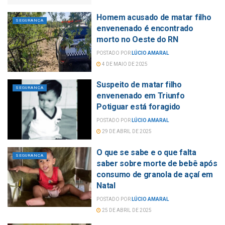
Homem acusado de matar filho
SEGURANÇA
envenenado é encontrado
morto no Oeste do RN
POSTADO POR
LÚCIO AMARAL
4 DE MAIO DE 2025
Suspeito de matar filho
SEGURANÇA
envenenado em Triunfo
Potiguar está foragido
POSTADO POR
LÚCIO AMARAL
29 DE ABRIL DE 2025
O que se sabe e o que falta
SEGURANÇA
saber sobre morte de bebê após
consumo de granola de açaí em
Natal
POSTADO POR
LÚCIO AMARAL
25 DE ABRIL DE 2025