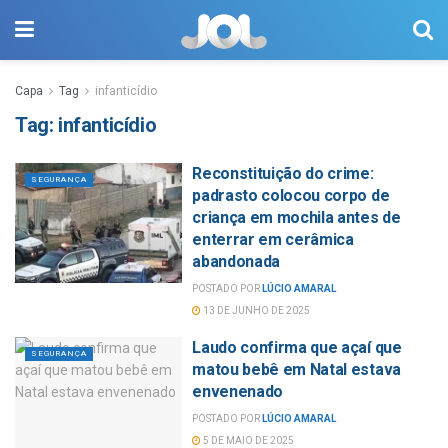
Capa
Tag
infanticídio
Tag:
infanticídio
Reconstituição do crime:
SEGURANÇA
padrasto colocou corpo de
criança em mochila antes de
enterrar em cerâmica
abandonada
POSTADO POR
LÚCIO AMARAL
13 DE JUNHO DE 2025
Laudo confirma que açaí que
SEGURANÇA
matou bebê em Natal estava
envenenado
POSTADO POR
LÚCIO AMARAL
5 DE MAIO DE 2025