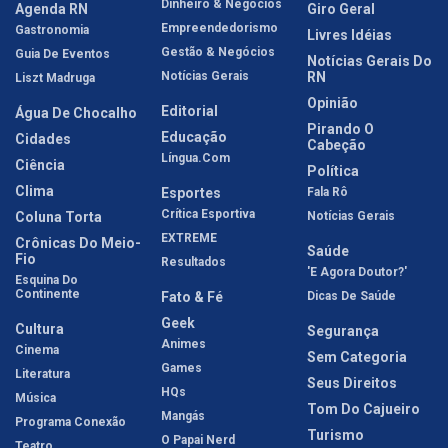
Dinheiro & Negócios
Agenda RN
Giro Geral
Empreendedorismo
Gastronomia
Livres Idéias
Gestão & Negócios
Guia De Eventos
Notícias Gerais Do
Notícias Gerais
RN
Liszt Madruga
Opinião
Editorial
Água De Chocalho
Pirando O
Educação
Cidades
Cabeção
Língua.com
Ciência
Política
Clima
Esportes
Fala Rô
Crítica Esportiva
Coluna Torta
Notícias Gerais
EXTREME
Crônicas Do Meio-
Saúde
Fio
Resultados
'E Agora Doutor?'
Esquina Do
Continente
Fato & Fé
Dicas De Saúde
Geek
Cultura
Segurança
Animes
Cinema
Sem Categoria
Games
Literatura
Seus Direitos
HQs
Música
Tom Do Cajueiro
Mangás
Programa Conexão
Turismo
O Papai Nerd
Teatro