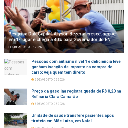
Pesquisa DataCapital: Allyson Bezerra cresce, segue
em 1º lugar e chega a 40% para Governador do RN
6 DE AGOSTO DE 2026
Pessoas com autismo nível 1 e deficiência leve
ganham isenção de imposto na compra de
carro; veja quem tem direito
6 DE AGOSTO DE 2026
Preço da gasolina registra queda de R$ 0,20 na
Refinaria Clara Camarão
6 DE AGOSTO DE 2026
Unidade de saúde transfere pacientes após
tiroteio em Mãe Luíza, em Natal