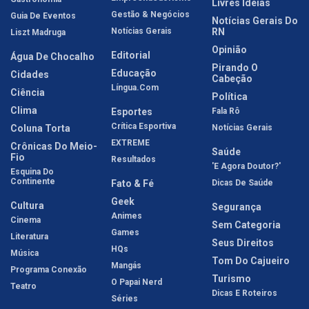
Livres Idéias
Gestão & Negócios
Guia De Eventos
Notícias Gerais Do
Notícias Gerais
RN
Liszt Madruga
Opinião
Editorial
Água De Chocalho
Pirando O
Educação
Cidades
Cabeção
Língua.com
Ciência
Política
Clima
Esportes
Fala Rô
Crítica Esportiva
Coluna Torta
Notícias Gerais
EXTREME
Crônicas Do Meio-
Saúde
Fio
Resultados
'E Agora Doutor?'
Esquina Do
Continente
Fato & Fé
Dicas De Saúde
Geek
Cultura
Segurança
Animes
Cinema
Sem Categoria
Games
Literatura
Seus Direitos
HQs
Música
Tom Do Cajueiro
Mangás
Programa Conexão
Turismo
O Papai Nerd
Teatro
Dicas E Roteiros
Séries