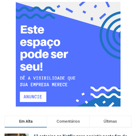
Em Alta
Comentários
Últimas