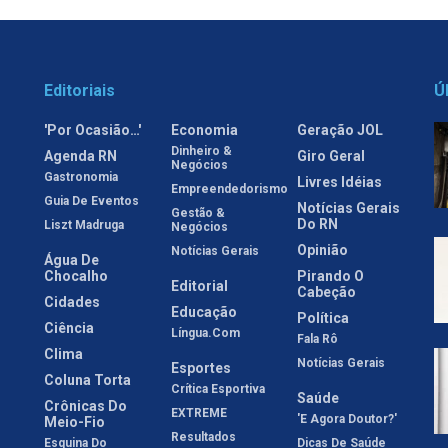
Editoriais
Ú
'Por Ocasião…'
Economia
Geração JOL
Dinheiro &
Agenda RN
Giro Geral
Negócios
Gastronomia
Livres Idéias
Empreendedorismo
Guia De Eventos
Notícias Gerais
Gestão &
Do RN
Liszt Madruga
Negócios
Opinião
Notícias Gerais
Água De
Chocalho
Pirando O
Editorial
Cabeção
Cidades
Educação
Política
Ciência
Língua.com
Fala Rô
Clima
Notícias Gerais
Esportes
Coluna Torta
Crítica Esportiva
Saúde
Crônicas Do
EXTREME
'E Agora Doutor?'
Meio-Fio
Resultados
Esquina Do
Dicas De Saúde