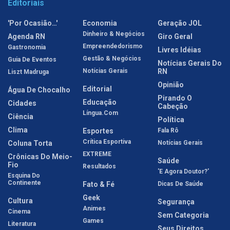
Editoriais
'Por Ocasião…'
Economia
Geração JOL
Dinheiro & Negócios
Agenda RN
Giro Geral
Empreendedorismo
Gastronomia
Livres Idéias
Gestão & Negócios
Guia De Eventos
Notícias Gerais Do
Notícias Gerais
RN
Liszt Madruga
Opinião
Editorial
Água De Chocalho
Pirando O
Educação
Cidades
Cabeção
Língua.com
Ciência
Política
Clima
Esportes
Fala Rô
Crítica Esportiva
Coluna Torta
Notícias Gerais
EXTREME
Crônicas Do Meio-
Saúde
Fio
Resultados
'E Agora Doutor?'
Esquina Do
Continente
Fato & Fé
Dicas De Saúde
Geek
Cultura
Segurança
Animes
Cinema
Sem Categoria
Games
Literatura
Seus Direitos