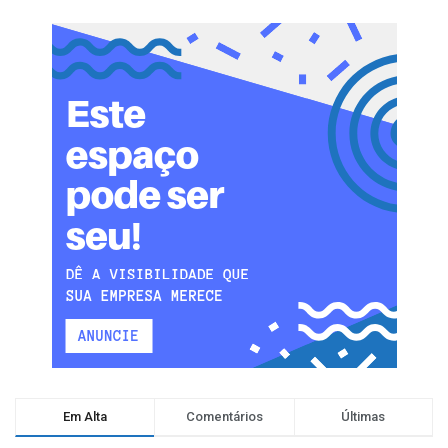
Em Alta
Comentários
Últimas