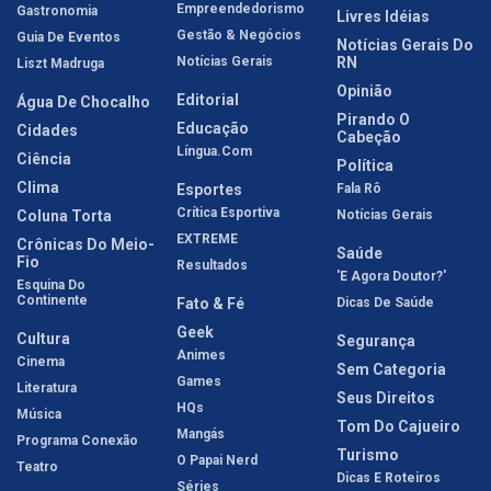
Empreendedorismo
Gastronomia
Livres Idéias
Gestão & Negócios
Guia De Eventos
Notícias Gerais Do
Notícias Gerais
RN
Liszt Madruga
Opinião
Editorial
Água De Chocalho
Pirando O
Educação
Cidades
Cabeção
Língua.com
Ciência
Política
Clima
Esportes
Fala Rô
Crítica Esportiva
Coluna Torta
Notícias Gerais
EXTREME
Crônicas Do Meio-
Saúde
Fio
Resultados
'E Agora Doutor?'
Esquina Do
Continente
Fato & Fé
Dicas De Saúde
Geek
Cultura
Segurança
Animes
Cinema
Sem Categoria
Games
Literatura
Seus Direitos
HQs
Música
Tom Do Cajueiro
Mangás
Programa Conexão
Turismo
O Papai Nerd
Teatro
Dicas E Roteiros
Séries