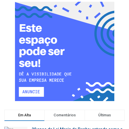
Em Alta
Comentários
Últimas