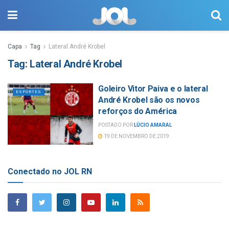
Capa
Tag
Lateral André Krobel
Tag:
Lateral André Krobel
Goleiro Vitor Paiva e o lateral
ESPORTES
André Krobel são os novos
reforços do América
POSTADO POR
LÚCIO AMARAL
19 DE NOVEMBRO DE 2019
Conectado no JOL RN