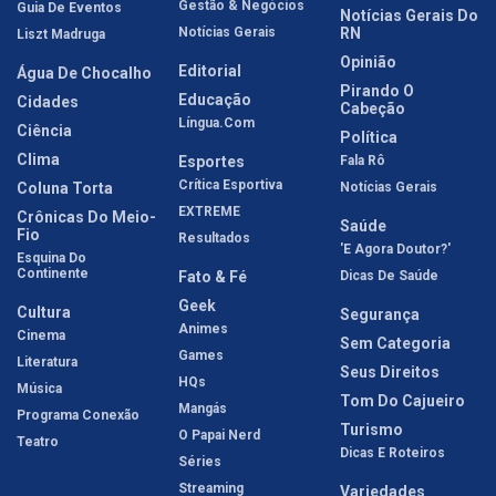
Gestão & Negócios
Guia De Eventos
Notícias Gerais Do
Notícias Gerais
RN
Liszt Madruga
Opinião
Editorial
Água De Chocalho
Pirando O
Educação
Cidades
Cabeção
Língua.com
Ciência
Política
Clima
Esportes
Fala Rô
Crítica Esportiva
Coluna Torta
Notícias Gerais
EXTREME
Crônicas Do Meio-
Saúde
Fio
Resultados
'E Agora Doutor?'
Esquina Do
Continente
Fato & Fé
Dicas De Saúde
Geek
Cultura
Segurança
Animes
Cinema
Sem Categoria
Games
Literatura
Seus Direitos
HQs
Música
Tom Do Cajueiro
Mangás
Programa Conexão
Turismo
O Papai Nerd
Teatro
Dicas E Roteiros
Séries
Streaming
Variedades