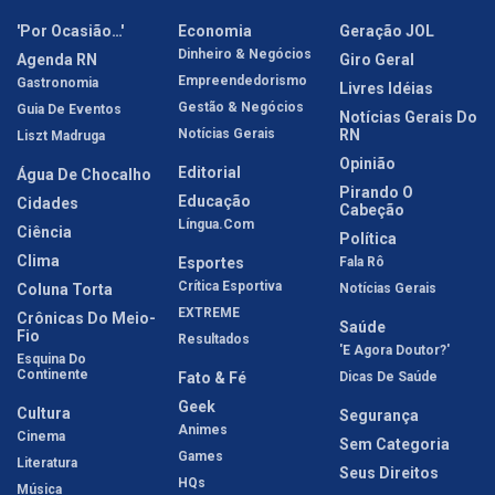
'Por Ocasião…'
Economia
Geração JOL
Dinheiro & Negócios
Agenda RN
Giro Geral
Empreendedorismo
Gastronomia
Livres Idéias
Gestão & Negócios
Guia De Eventos
Notícias Gerais Do
Notícias Gerais
RN
Liszt Madruga
Opinião
Editorial
Água De Chocalho
Pirando O
Educação
Cidades
Cabeção
Língua.com
Ciência
Política
Clima
Esportes
Fala Rô
Crítica Esportiva
Coluna Torta
Notícias Gerais
EXTREME
Crônicas Do Meio-
Saúde
Fio
Resultados
'E Agora Doutor?'
Esquina Do
Continente
Fato & Fé
Dicas De Saúde
Geek
Cultura
Segurança
Animes
Cinema
Sem Categoria
Games
Literatura
Seus Direitos
HQs
Música