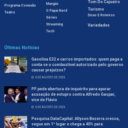
Tom Do Cajueiro
Mangás
Programa Conexão
Turismo
O Papai Nerd
Teatro
Dicas E Roteiros
Séries
Streaming
Variedades
Tech
Últimas Notícias
Gasolina E32 e carros importados: quem paga a
conta se o combustível autorizado pelo governo
causar prejuízos?
6 DE AGOSTO DE 2026
PF pede abertura de inquérito para apurar
acusação de estupro contra Alfredo Gaspar,
vice de Flávio
6 DE AGOSTO DE 2026
Pesquisa DataCapital: Allyson Bezerra cresce,
segue em 1º lugar e chega a 40% para