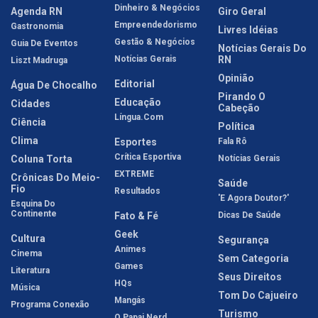
Dinheiro & Negócios
Agenda RN
Giro Geral
Empreendedorismo
Gastronomia
Livres Idéias
Gestão & Negócios
Guia De Eventos
Notícias Gerais Do
Notícias Gerais
RN
Liszt Madruga
Opinião
Editorial
Água De Chocalho
Pirando O
Educação
Cidades
Cabeção
Língua.com
Ciência
Política
Clima
Esportes
Fala Rô
Crítica Esportiva
Coluna Torta
Notícias Gerais
EXTREME
Crônicas Do Meio-
Saúde
Fio
Resultados
'E Agora Doutor?'
Esquina Do
Continente
Fato & Fé
Dicas De Saúde
Geek
Cultura
Segurança
Animes
Cinema
Sem Categoria
Games
Literatura
Seus Direitos
HQs
Música
Tom Do Cajueiro
Mangás
Programa Conexão
Turismo
O Papai Nerd