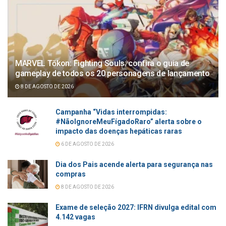
MARVEL Tōkon: Fighting Souls: confira o guia de
gameplay de todos os 20 personagens de lançamento
8 DE AGOSTO DE 2026
Campanha “Vidas interrompidas:
#NãoIgnoreMeuFígadoRaro” alerta sobre o
impacto das doenças hepáticas raras
6 DE AGOSTO DE 2026
Dia dos Pais acende alerta para segurança nas
compras
8 DE AGOSTO DE 2026
Exame de seleção 2027: IFRN divulga edital com
4.142 vagas