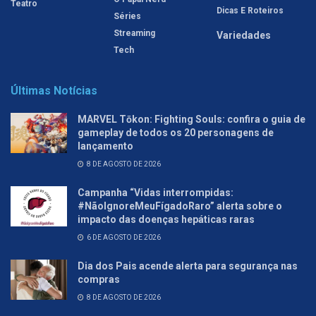
Teatro
Dicas E Roteiros
Séries
Streaming
Variedades
Tech
Últimas Notícias
MARVEL Tōkon: Fighting Souls: confira o guia de
gameplay de todos os 20 personagens de
lançamento
8 DE AGOSTO DE 2026
Campanha “Vidas interrompidas:
#NãoIgnoreMeuFígadoRaro” alerta sobre o
impacto das doenças hepáticas raras
6 DE AGOSTO DE 2026
Dia dos Pais acende alerta para segurança nas
compras
8 DE AGOSTO DE 2026