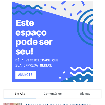
Em Alta
Comentários
Últimas