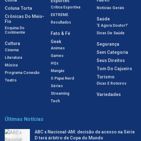
Esportes
Fala Rô
Crítica Esportiva
Coluna Torta
Notícias Gerais
EXTREME
Crônicas Do Meio-
Saúde
Fio
Resultados
'E Agora Doutor?'
Esquina Do
Continente
Fato & Fé
Dicas De Saúde
Geek
Cultura
Segurança
Animes
Cinema
Sem Categoria
Games
Literatura
Seus Direitos
HQs
Música
Tom Do Cajueiro
Mangás
Programa Conexão
Turismo
O Papai Nerd
Teatro
Dicas E Roteiros
Séries
Streaming
Variedades
Tech
Últimas Notícias
ABC x Nacional-AM: decisão de acesso na Série
D terá árbitro de Copa do Mundo