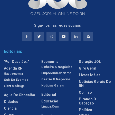
Siga-nos nas redes sociais
Editoriais
'Por Ocasião…'
Economia
Geração JOL
Dinheiro & Negócios
Agenda RN
Giro Geral
Empreendedorismo
Gastronomia
Livres Idéias
Gestão & Negócios
Guia De Eventos
Notícias Gerais Do
Notícias Gerais
RN
Liszt Madruga
Opinião
Editorial
Água De Chocalho
Pirando O
Educação
Cidades
Cabeção
Língua.com
Ciência
Política
Clima