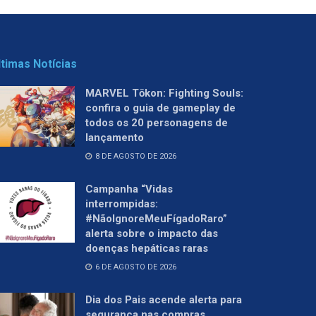
ltimas Notícias
MARVEL Tōkon: Fighting Souls:
confira o guia de gameplay de
todos os 20 personagens de
lançamento
8 DE AGOSTO DE 2026
Campanha “Vidas
interrompidas:
#NãoIgnoreMeuFígadoRaro”
alerta sobre o impacto das
doenças hepáticas raras
6 DE AGOSTO DE 2026
Dia dos Pais acende alerta para
segurança nas compras