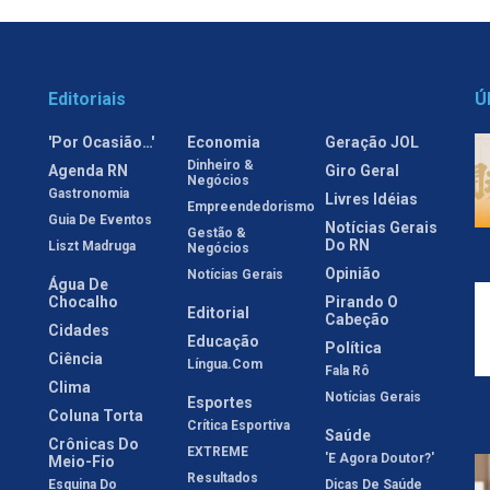
Editoriais
Ú
'Por Ocasião…'
Economia
Geração JOL
Dinheiro &
Agenda RN
Giro Geral
Negócios
Gastronomia
Livres Idéias
Empreendedorismo
Guia De Eventos
Notícias Gerais
Gestão &
Do RN
Liszt Madruga
Negócios
Opinião
Notícias Gerais
Água De
Chocalho
Pirando O
Editorial
Cabeção
Cidades
Educação
Política
Ciência
Língua.com
Fala Rô
Clima
Notícias Gerais
Esportes
Coluna Torta
Crítica Esportiva
Saúde
Crônicas Do
EXTREME
'E Agora Doutor?'
Meio-Fio
Resultados
Esquina Do
Dicas De Saúde