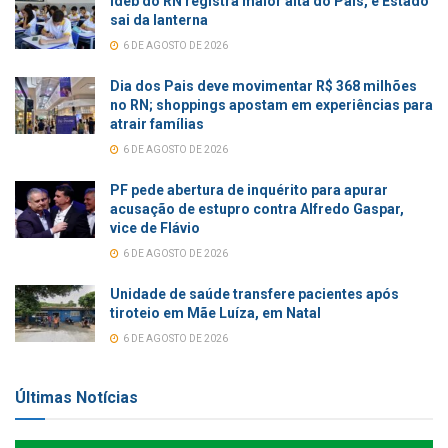
Ideb do RN registra maior alta do País, e Estado
sai da lanterna
6 DE AGOSTO DE 2026
Dia dos Pais deve movimentar R$ 368 milhões
no RN; shoppings apostam em experiências para
atrair famílias
6 DE AGOSTO DE 2026
PF pede abertura de inquérito para apurar
acusação de estupro contra Alfredo Gaspar,
vice de Flávio
6 DE AGOSTO DE 2026
Unidade de saúde transfere pacientes após
tiroteio em Mãe Luíza, em Natal
6 DE AGOSTO DE 2026
Últimas Notícias