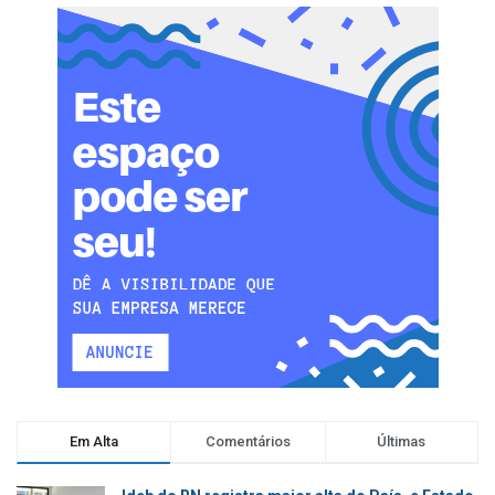
Em Alta
Comentários
Últimas