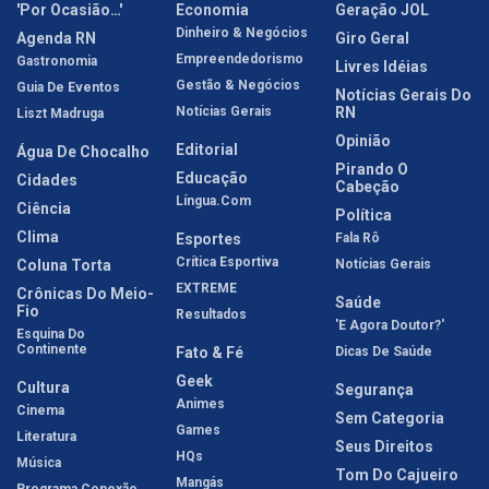
'Por Ocasião…'
Economia
Geração JOL
Dinheiro & Negócios
Agenda RN
Giro Geral
Empreendedorismo
Gastronomia
Livres Idéias
Gestão & Negócios
Guia De Eventos
Notícias Gerais Do
Notícias Gerais
RN
Liszt Madruga
Opinião
Editorial
Água De Chocalho
Pirando O
Educação
Cidades
Cabeção
Língua.com
Ciência
Política
Clima
Esportes
Fala Rô
Crítica Esportiva
Coluna Torta
Notícias Gerais
EXTREME
Crônicas Do Meio-
Saúde
Fio
Resultados
'E Agora Doutor?'
Esquina Do
Continente
Fato & Fé
Dicas De Saúde
Geek
Cultura
Segurança
Animes
Cinema
Sem Categoria
Games
Literatura
Seus Direitos
HQs
Música
Tom Do Cajueiro
Mangás
Programa Conexão