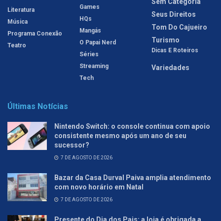
Sem Categoria
Games
Literatura
Seus Direitos
HQs
Música
Tom Do Cajueiro
Mangás
Programa Conexão
Turismo
O Papai Nerd
Teatro
Dicas E Roteiros
Séries
Streaming
Variedades
Tech
Últimas Notícias
Nintendo Switch: o console continua com apoio
consistente mesmo após um ano de seu
sucessor?
7 DE AGOSTO DE 2026
Bazar da Casa Durval Paiva amplia atendimento
com novo horário em Natal
7 DE AGOSTO DE 2026
Presente do Dia dos Pais: a loja é obrigada a