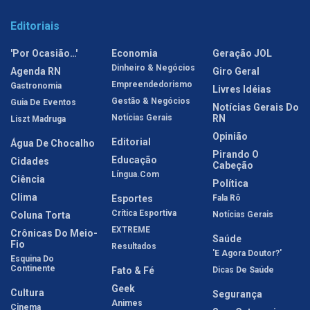
Editoriais
'Por Ocasião…'
Economia
Geração JOL
Dinheiro & Negócios
Agenda RN
Giro Geral
Empreendedorismo
Gastronomia
Livres Idéias
Gestão & Negócios
Guia De Eventos
Notícias Gerais Do
Notícias Gerais
RN
Liszt Madruga
Opinião
Editorial
Água De Chocalho
Pirando O
Educação
Cidades
Cabeção
Língua.com
Ciência
Política
Clima
Esportes
Fala Rô
Crítica Esportiva
Coluna Torta
Notícias Gerais
EXTREME
Crônicas Do Meio-
Saúde
Fio
Resultados
'E Agora Doutor?'
Esquina Do
Continente
Fato & Fé
Dicas De Saúde
Geek
Cultura
Segurança
Animes
Cinema