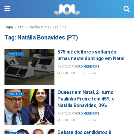
Capa
Tag
Natália Bonavides (PT)
Tag:
Natália Bonavides (PT)
575 mil eleitores voltam às
POLÍTICA
urnas neste domingo em Natal
POSTADO POR
RÔ MEDEIROS
27 DE OUTUBRO DE 2024
Quaest em Natal, 2º turno:
POLÍTICA
Paulinho Freire tem 45% e
Natália Bonavides, 39%
POSTADO POR
RÔ MEDEIROS
15 DE OUTUBRO DE 2024
Debate dos candidatos à