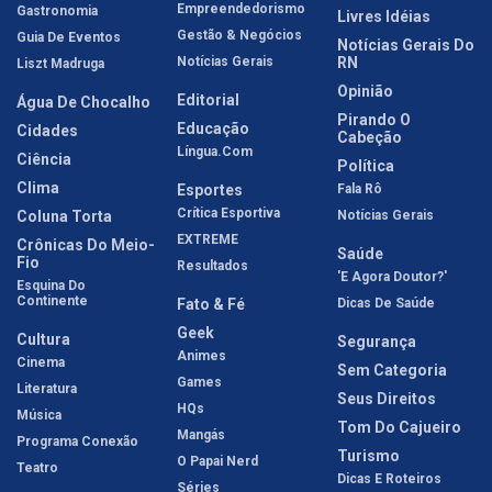
Empreendedorismo
Gastronomia
Livres Idéias
Gestão & Negócios
Guia De Eventos
Notícias Gerais Do
Notícias Gerais
RN
Liszt Madruga
Opinião
Editorial
Água De Chocalho
Pirando O
Educação
Cidades
Cabeção
Língua.com
Ciência
Política
Clima
Esportes
Fala Rô
Crítica Esportiva
Coluna Torta
Notícias Gerais
EXTREME
Crônicas Do Meio-
Saúde
Fio
Resultados
'E Agora Doutor?'
Esquina Do
Continente
Fato & Fé
Dicas De Saúde
Geek
Cultura
Segurança
Animes
Cinema
Sem Categoria
Games
Literatura
Seus Direitos
HQs
Música
Tom Do Cajueiro
Mangás
Programa Conexão
Turismo
O Papai Nerd
Teatro
Dicas E Roteiros
Séries