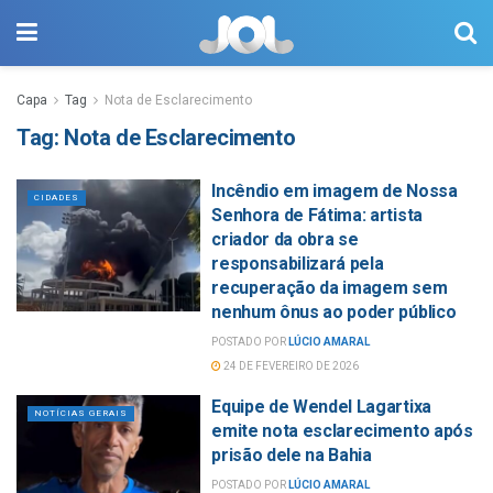
Capa
Tag
Nota de Esclarecimento
Tag:
Nota de Esclarecimento
Incêndio em imagem de Nossa
CIDADES
Senhora de Fátima: artista
criador da obra se
responsabilizará pela
recuperação da imagem sem
nenhum ônus ao poder público
POSTADO POR
LÚCIO AMARAL
24 DE FEVEREIRO DE 2026
Equipe de Wendel Lagartixa
NOTÍCIAS GERAIS
emite nota esclarecimento após
prisão dele na Bahia
POSTADO POR
LÚCIO AMARAL