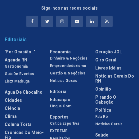
Siga-nos nas redes sociais
Editoriais
'Por Ocasião…'
Economia
Geração JOL
Dinheiro & Negócios
Agenda RN
Giro Geral
Empreendedorismo
Gastronomia
Livres Idéias
Gestão & Negócios
Guia De Eventos
Notícias Gerais Do
Notícias Gerais
RN
Liszt Madruga
Opinião
Editorial
Água De Chocalho
Pirando O
Educação
Cidades
Cabeção
Língua.com
Ciência
Política
Clima
Esportes
Fala Rô
Crítica Esportiva
Coluna Torta
Notícias Gerais
EXTREME
Crônicas Do Meio-
Saúde
Fio
Resultados