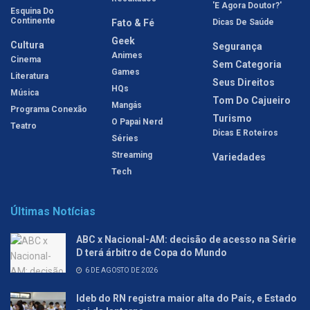
'E Agora Doutor?'
Esquina Do
Continente
Fato & Fé
Dicas De Saúde
Geek
Cultura
Segurança
Animes
Cinema
Sem Categoria
Games
Literatura
Seus Direitos
HQs
Música
Tom Do Cajueiro
Mangás
Programa Conexão
Turismo
O Papai Nerd
Teatro
Dicas E Roteiros
Séries
Streaming
Variedades
Tech
Últimas Notícias
ABC x Nacional-AM: decisão de acesso na Série
D terá árbitro de Copa do Mundo
6 DE AGOSTO DE 2026
Ideb do RN registra maior alta do País, e Estado