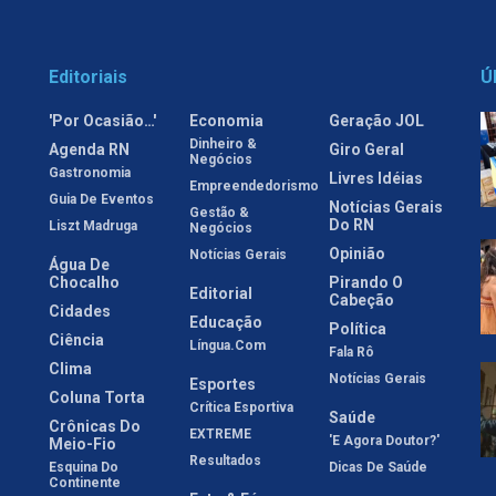
Editoriais
Ú
'Por Ocasião…'
Economia
Geração JOL
Dinheiro &
Agenda RN
Giro Geral
Negócios
Gastronomia
Livres Idéias
Empreendedorismo
Guia De Eventos
Notícias Gerais
Gestão &
Do RN
Liszt Madruga
Negócios
Opinião
Notícias Gerais
Água De
Chocalho
Pirando O
Editorial
Cabeção
Cidades
Educação
Política
Ciência
Língua.com
Fala Rô
Clima
Notícias Gerais
Esportes
Coluna Torta
Crítica Esportiva
Saúde
Crônicas Do
EXTREME
'E Agora Doutor?'
Meio-Fio
Resultados
Esquina Do
Dicas De Saúde
Continente