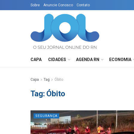
Sobre
Anuncie Conosco
Contato
CAPA
CIDADES
AGENDA RN
ECONOMIA
Capa
Tag
Óbito
Tag:
Óbito
SEGURANÇA