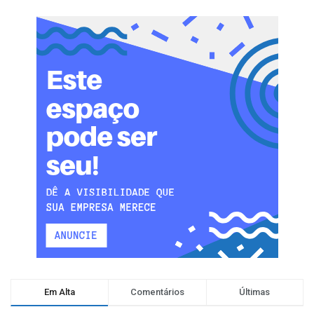
Em Alta
Comentários
Últimas