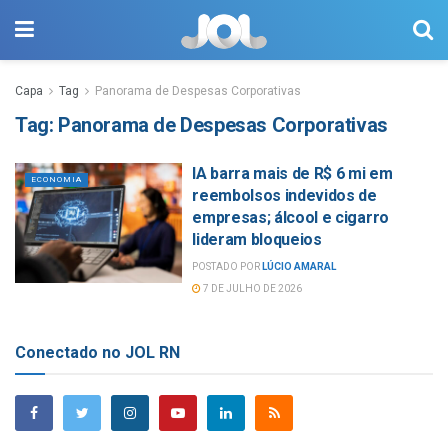
Capa
Tag
Panorama de Despesas Corporativas
Tag:
Panorama de Despesas Corporativas
IA barra mais de R$ 6 mi em
ECONOMIA
reembolsos indevidos de
empresas; álcool e cigarro
lideram bloqueios
POSTADO POR
LÚCIO AMARAL
7 DE JULHO DE 2026
Conectado no JOL RN