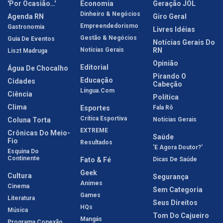
'Por Ocasião…'
Economia
Geração JOL
Dinheiro & Negócios
Agenda RN
Giro Geral
Empreendedorismo
Gastronomia
Livres Idéias
Gestão & Negócios
Guia De Eventos
Notícias Gerais Do
Notícias Gerais
RN
Liszt Madruga
Opinião
Editorial
Água De Chocalho
Pirando O
Educação
Cidades
Cabeção
Língua.com
Ciência
Política
Clima
Esportes
Fala Rô
Crítica Esportiva
Coluna Torta
Notícias Gerais
EXTREME
Crônicas Do Meio-
Saúde
Fio
Resultados
'E Agora Doutor?'
Esquina Do
Continente
Fato & Fé
Dicas De Saúde
Geek
Cultura
Segurança
Animes
Cinema
Sem Categoria
Games
Literatura
Seus Direitos
HQs
Música
Tom Do Cajueiro
Mangás
Programa Conexão