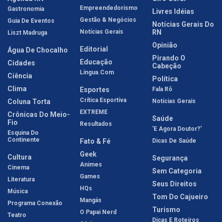
Empreendedorismo
Gastronomia
Livres Idéias
Gestão & Negócios
Guia De Eventos
Notícias Gerais Do
Notícias Gerais
RN
Liszt Madruga
Opinião
Editorial
Água De Chocalho
Pirando O
Educação
Cidades
Cabeção
Língua.com
Ciência
Política
Clima
Esportes
Fala Rô
Crítica Esportiva
Coluna Torta
Notícias Gerais
EXTREME
Crônicas Do Meio-
Saúde
Fio
Resultados
'E Agora Doutor?'
Esquina Do
Continente
Fato & Fé
Dicas De Saúde
Geek
Cultura
Segurança
Animes
Cinema
Sem Categoria
Games
Literatura
Seus Direitos
HQs
Música
Tom Do Cajueiro
Mangás
Programa Conexão
Turismo
O Papai Nerd
Teatro
Dicas E Roteiros