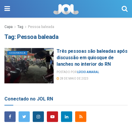
Capa
Tag
Pessoa baleada
Tag:
Pessoa baleada
Três pessoas são baleadas após
SEGURANÇA
discussão em quiosque de
lanches no interior do RN
POSTADO POR
LÚCIO AMARAL
28 DE MAIO DE 2023
Conectado no JOL RN