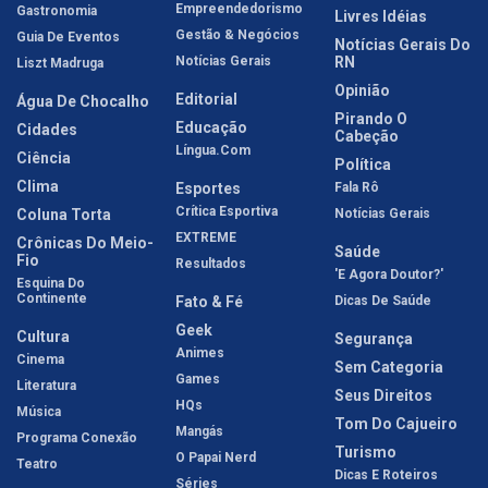
Empreendedorismo
Gastronomia
Livres Idéias
Gestão & Negócios
Guia De Eventos
Notícias Gerais Do
Notícias Gerais
RN
Liszt Madruga
Opinião
Editorial
Água De Chocalho
Pirando O
Educação
Cidades
Cabeção
Língua.com
Ciência
Política
Clima
Esportes
Fala Rô
Crítica Esportiva
Coluna Torta
Notícias Gerais
EXTREME
Crônicas Do Meio-
Saúde
Fio
Resultados
'E Agora Doutor?'
Esquina Do
Continente
Fato & Fé
Dicas De Saúde
Geek
Cultura
Segurança
Animes
Cinema
Sem Categoria
Games
Literatura
Seus Direitos
HQs
Música
Tom Do Cajueiro
Mangás
Programa Conexão
Turismo
O Papai Nerd
Teatro
Dicas E Roteiros
Séries