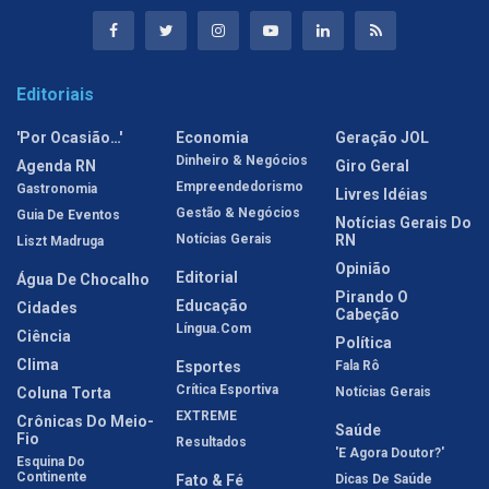
Editoriais
'Por Ocasião…'
Economia
Geração JOL
Dinheiro & Negócios
Agenda RN
Giro Geral
Empreendedorismo
Gastronomia
Livres Idéias
Gestão & Negócios
Guia De Eventos
Notícias Gerais Do
Notícias Gerais
RN
Liszt Madruga
Opinião
Editorial
Água De Chocalho
Pirando O
Educação
Cidades
Cabeção
Língua.com
Ciência
Política
Clima
Esportes
Fala Rô
Crítica Esportiva
Coluna Torta
Notícias Gerais
EXTREME
Crônicas Do Meio-
Saúde
Fio
Resultados
'E Agora Doutor?'
Esquina Do
Continente
Fato & Fé
Dicas De Saúde