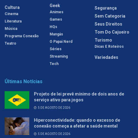
Geek
Cultura
Segurança
Animes
Cinema
Sem Categoria
Games
Literatura
Seus Direitos
HQs
Música
Tom Do Cajueiro
Mangás
Programa Conexão
Turismo
O Papai Nerd
Teatro
Dicas E Roteiros
Séries
Streaming
Variedades
Tech
Últimas Notícias
Projeto de lei prevê mínimo de dois anos de
serviço ativo para jogos
5 DE AGOSTO DE 2026
Hiperconectividade: quando o excesso de
conexão começa a afetar a saúde mental
5 DE AGOSTO DE 2026