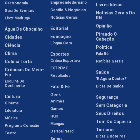
Empreendedorismo
Gastronomia
Livres Idéias
Gestão & Negócios
Guia De Eventos
Notícias Gerais Do
Notícias Gerais
RN
Liszt Madruga
Opinião
Editorial
Água De Chocalho
Pirando O
Educação
Cidades
Cabeção
Língua.com
Ciência
Política
Clima
Esportes
Fala Rô
Crítica Esportiva
Coluna Torta
Notícias Gerais
EXTREME
Crônicas Do Meio-
Saúde
Fio
Resultados
'E Agora Doutor?'
Esquina Do
Continente
Fato & Fé
Dicas De Saúde
Geek
Cultura
Segurança
Animes
Cinema
Sem Categoria
Games
Literatura
Seus Direitos
HQs
Música
Tom Do Cajueiro
Mangás
Programa Conexão
Turismo
O Papai Nerd
Teatro
Dicas E Roteiros
Séries