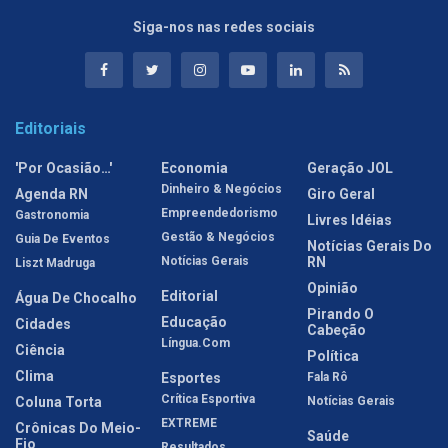
Siga-nos nas redes sociais
Editoriais
'Por Ocasião…'
Economia
Geração JOL
Dinheiro & Negócios
Agenda RN
Giro Geral
Empreendedorismo
Gastronomia
Livres Idéias
Gestão & Negócios
Guia De Eventos
Notícias Gerais Do
Notícias Gerais
RN
Liszt Madruga
Opinião
Editorial
Água De Chocalho
Pirando O
Educação
Cidades
Cabeção
Língua.com
Ciência
Política
Clima
Esportes
Fala Rô
Crítica Esportiva
Coluna Torta
Notícias Gerais
EXTREME
Crônicas Do Meio-
Saúde
Fio
Resultados