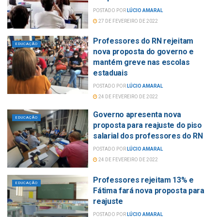
POSTADO POR
LÚCIO AMARAL
27 DE FEVEREIRO DE 2022
Professores do RN rejeitam
EDUCAÇÃO
nova proposta do governo e
mantém greve nas escolas
estaduais
POSTADO POR
LÚCIO AMARAL
24 DE FEVEREIRO DE 2022
Governo apresenta nova
EDUCAÇÃO
proposta para reajuste do piso
salarial dos professores do RN
POSTADO POR
LÚCIO AMARAL
24 DE FEVEREIRO DE 2022
Professores rejeitam 13% e
EDUCAÇÃO
Fátima fará nova proposta para
reajuste
POSTADO POR
LÚCIO AMARAL