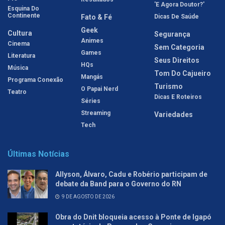
'E Agora Doutor?'
Esquina Do
Continente
Fato & Fé
Dicas De Saúde
Geek
Cultura
Segurança
Animes
Cinema
Sem Categoria
Games
Literatura
Seus Direitos
HQs
Música
Tom Do Cajueiro
Mangás
Programa Conexão
Turismo
O Papai Nerd
Teatro
Dicas E Roteiros
Séries
Streaming
Variedades
Tech
Últimas Notícias
Allyson, Álvaro, Cadu e Robério participam de
debate da Band para o Governo do RN
9 DE AGOSTO DE 2026
Obra do Dnit bloqueia acesso à Ponte de Igapó