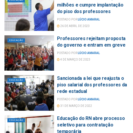
EDUCAÇÃO
milhões e cumpre implantação
do piso dos professores
POSTADO POR
LÚCIO AMARAL
26 DE ABRIL DE 2023
Professores rejeitam proposta
EDUCAÇÃO
do governo e entram em greve
POSTADO POR
LÚCIO AMARAL
4 DE MARÇO DE 2023
Sancionada a lei que reajusta o
EDUCAÇÃO
piso salarial dos professores da
rede estadual
POSTADO POR
LÚCIO AMARAL
31 DE MARÇO DE 2022
Educação do RN abre processo
EDUCAÇÃO
seletivo para contratação
temporária