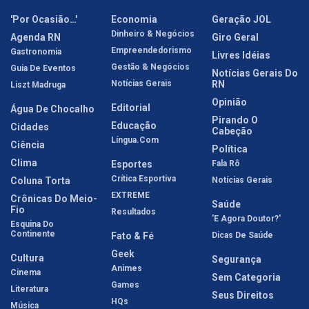
'Por Ocasião…'
Economia
Geração JOL
Dinheiro & Negócios
Agenda RN
Giro Geral
Empreendedorismo
Gastronomia
Livres Idéias
Gestão & Negócios
Guia De Eventos
Notícias Gerais Do
Notícias Gerais
RN
Liszt Madruga
Opinião
Editorial
Água De Chocalho
Pirando O
Educação
Cidades
Cabeção
Língua.com
Ciência
Política
Clima
Esportes
Fala Rô
Crítica Esportiva
Coluna Torta
Notícias Gerais
EXTREME
Crônicas Do Meio-
Saúde
Fio
Resultados
'E Agora Doutor?'
Esquina Do
Continente
Fato & Fé
Dicas De Saúde
Geek
Cultura
Segurança
Animes
Cinema
Sem Categoria
Games
Literatura
Seus Direitos
HQs
Música