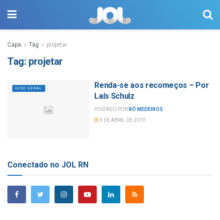
Capa
Tag
projetar
Tag:
projetar
Renda-se aos recomeços – Por
GIRO GERAL
Laís Schulz
POSTADO POR
RÔ MEDEIROS
5 DE ABRIL DE 2019
Conectado no JOL RN