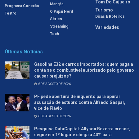
Tom Do Cajueiro
Mangás
Programa Conexão
Turismo
O Papai Nerd
Teatro
Dicas E Roteiros
Séries
Streaming
Variedades
Tech
Últimas Notícias
Gasolina E32 e carros importados: quem paga a
conta se o combustível autorizado pelo governo
causar prejuízos?
6 DE AGOSTO DE 2026
PF pede abertura de inquérito para apurar
acusação de estupro contra Alfredo Gaspar,
vice de Flávio
6 DE AGOSTO DE 2026
Pesquisa DataCapital: Allyson Bezerra cresce,
segue em 1º lugar e chega a 40% para