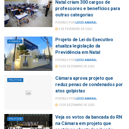
Natal criam 300 cargos de
professores e benefícios para
outras categorias
POSTADO POR
LÚCIO AMARAL
4 DE FEVEREIRO DE 2026
Projeto de Lei do Executivo
CIDADES
atualiza legislação da
Previdência em Natal
POSTADO POR
LÚCIO AMARAL
16 DE DEZEMBRO DE 2025
Câmara aprova projeto que
POLÍTICA
reduz penas de condenados por
atos golpistas
POSTADO POR
LÚCIO AMARAL
10 DE DEZEMBRO DE 2025
Veja os votos da bancada do RN
POLÍTICA
na Câmara em projeto que