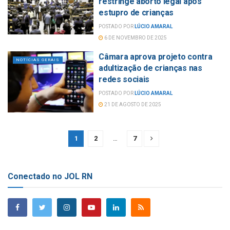
restringe aborto legal após
estupro de crianças
POSTADO POR
LÚCIO AMARAL
6 DE NOVEMBRO DE 2025
Câmara aprova projeto contra
NOTÍCIAS GERAIS
adultização de crianças nas
redes sociais
POSTADO POR
LÚCIO AMARAL
21 DE AGOSTO DE 2025
1
2
…
7
Conectado no JOL RN