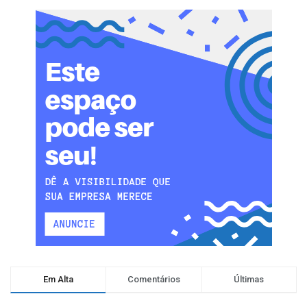
Em Alta
Comentários
Últimas