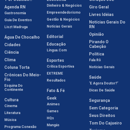
Dinheiro & Negócios
Agenda RN
Giro Geral
Empreendedorismo
Gastronomia
Livres Idéias
Gestão & Negócios
Guia De Eventos
Notícias Gerais Do
Notícias Gerais
RN
Liszt Madruga
Opinião
Editorial
Água De Chocalho
Pirando O
Educação
Cidades
Cabeção
Língua.com
Ciência
Política
Clima
Esportes
Fala Rô
Crítica Esportiva
Coluna Torta
Notícias Gerais
EXTREME
Crônicas Do Meio-
Saúde
Fio
Resultados
'E Agora Doutor?'
Esquina Do
Continente
Fato & Fé
Dicas De Saúde
Geek
Cultura
Segurança
Animes
Cinema
Sem Categoria
Games
Literatura
Seus Direitos
HQs
Música
Tom Do Cajueiro
Mangás
Programa Conexão