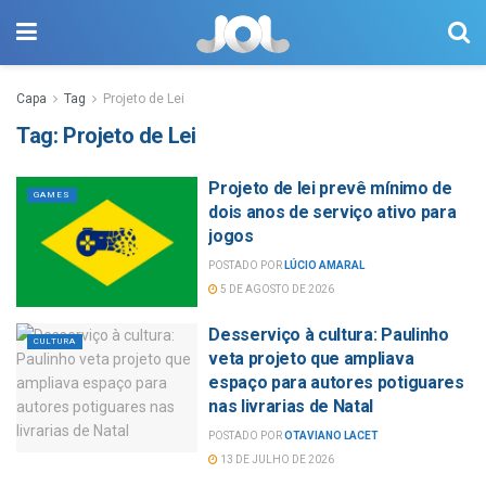
Capa
Tag
Projeto de Lei
Tag:
Projeto de Lei
Projeto de lei prevê mínimo de
GAMES
dois anos de serviço ativo para
jogos
POSTADO POR
LÚCIO AMARAL
5 DE AGOSTO DE 2026
Desserviço à cultura: Paulinho
CULTURA
veta projeto que ampliava
espaço para autores potiguares
nas livrarias de Natal
POSTADO POR
OTAVIANO LACET
13 DE JULHO DE 2026