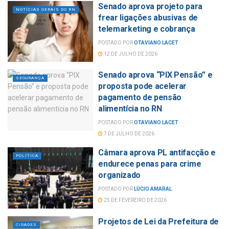
Senado aprova projeto para
NOTÍCIAS GERAIS DO RN
frear ligações abusivas de
telemarketing e cobrança
POSTADO POR
OTAVIANO LACET
12 DE JULHO DE 2026
Senado aprova “PIX Pensão” e
SEGURANÇA
proposta pode acelerar
pagamento de pensão
alimentícia no RN
POSTADO POR
OTAVIANO LACET
7 DE JULHO DE 2026
Câmara aprova PL antifacção e
POLÍTICA
endurece penas para crime
organizado
POSTADO POR
LÚCIO AMARAL
25 DE FEVEREIRO DE 2026
Projetos de Lei da Prefeitura de
CIDADES