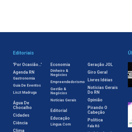
Editoriais
Ú
'Por Ocasião…'
Economia
Geração JOL
Dinheiro &
Agenda RN
Giro Geral
Negócios
Gastronomia
Livres Idéias
Empreendedorismo
Guia De Eventos
Notícias Gerais
Gestão &
Do RN
Liszt Madruga
Negócios
Opinião
Notícias Gerais
Água De
Chocalho
Pirando O
Editorial
Cabeção
Cidades
Educação
Política
Ciência
Língua.com
Fala Rô
Clima