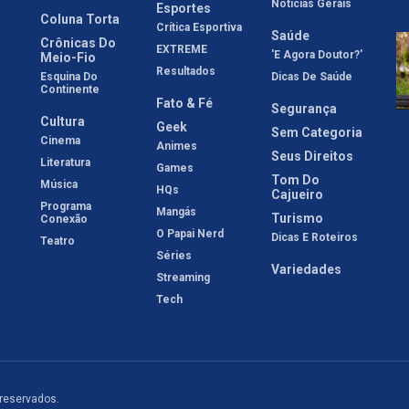
Notícias Gerais
Esportes
Coluna Torta
Crítica Esportiva
Saúde
Crônicas Do
EXTREME
'E Agora Doutor?'
Meio-Fio
Resultados
Esquina Do
Dicas De Saúde
Continente
Fato & Fé
Segurança
Cultura
Geek
Sem Categoria
Cinema
Animes
Seus Direitos
Literatura
Games
Tom Do
Música
HQs
Cajueiro
Programa
Mangás
Turismo
Conexão
O Papai Nerd
Dicas E Roteiros
Teatro
Séries
Variedades
Streaming
Tech
 reservados.