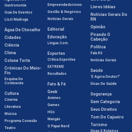
Empreendedorismo
Gastronomia
Livres Idéias
Gestão & Negócios
Guia De Eventos
Notícias Gerais Do
Notícias Gerais
RN
Liszt Madruga
Opinião
Editorial
Água De Chocalho
Pirando O
Educação
Cidades
Cabeção
Língua.com
Ciência
Política
Clima
Esportes
Fala Rô
Crítica Esportiva
Coluna Torta
Notícias Gerais
EXTREME
Crônicas Do Meio-
Saúde
Fio
Resultados
'E Agora Doutor?'
Esquina Do
Continente
Fato & Fé
Dicas De Saúde
Geek
Cultura
Segurança
Animes
Cinema
Sem Categoria
Games
Literatura
Seus Direitos
HQs
Música
Tom Do Cajueiro
Mangás
Programa Conexão
Turismo
O Papai Nerd
Teatro
Dicas E Roteiros