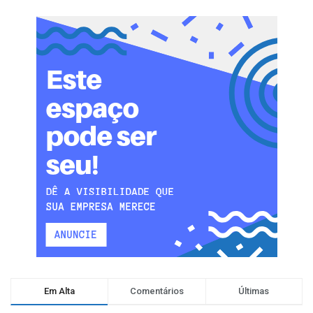
Em Alta
Comentários
Últimas