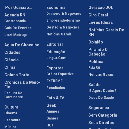
'Por Ocasião…'
Economia
Geração JOL
Dinheiro & Negócios
Agenda RN
Giro Geral
Empreendedorismo
Gastronomia
Livres Idéias
Gestão & Negócios
Guia De Eventos
Notícias Gerais Do
Notícias Gerais
RN
Liszt Madruga
Opinião
Editorial
Água De Chocalho
Pirando O
Educação
Cidades
Cabeção
Língua.com
Ciência
Política
Clima
Esportes
Fala Rô
Crítica Esportiva
Coluna Torta
Notícias Gerais
EXTREME
Crônicas Do Meio-
Saúde
Fio
Resultados
'E Agora Doutor?'
Esquina Do
Continente
Fato & Fé
Dicas De Saúde
Geek
Cultura
Segurança
Animes
Cinema
Sem Categoria
Games
Literatura
Seus Direitos
HQs
Música