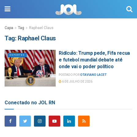
Capa
Tag
Raphael Claus
Tag:
Raphael Claus
Ridículo: Trump pede, Fifa recua
ESPORTES
e futebol mundial debate até
onde vai o poder político
POSTADO POR
OTAVIANO LACET
6 DE JULHO DE 2026
Conectado no JOL RN