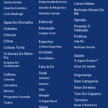
Empreendedorismo
Gastronomia
Livres Idéias
Gestão & Negócios
Guia De Eventos
Notícias Gerais Do
Notícias Gerais
RN
Liszt Madruga
Opinião
Editorial
Água De Chocalho
Pirando O
Educação
Cidades
Cabeção
Língua.com
Ciência
Política
Clima
Esportes
Fala Rô
Crítica Esportiva
Coluna Torta
Notícias Gerais
EXTREME
Crônicas Do Meio-
Saúde
Fio
Resultados
'E Agora Doutor?'
Esquina Do
Continente
Fato & Fé
Dicas De Saúde
Geek
Cultura
Segurança
Animes
Cinema
Sem Categoria
Games
Literatura
Seus Direitos
HQs
Música
Tom Do Cajueiro
Mangás
Programa Conexão
Turismo
O Papai Nerd
Teatro
Dicas E Roteiros
Séries