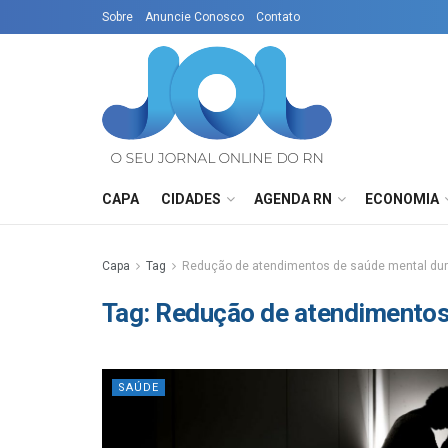
Sobre
Anuncie Conosco
Contato
CAPA
CIDADES
AGENDA RN
ECONOMIA
Capa
Tag
Redução de atendimentos de saúde mental du
Tag:
Redução de atendimentos
SAÚDE