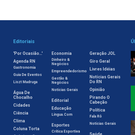
Editoriais
Ú
'Por Ocasião…'
Economia
Geração JOL
Dinheiro &
Agenda RN
Giro Geral
Negócios
Gastronomia
Livres Idéias
Empreendedorismo
Guia De Eventos
Notícias Gerais
Gestão &
Do RN
Liszt Madruga
Negócios
Opinião
Notícias Gerais
Água De
Chocalho
Pirando O
Editorial
Cabeção
Cidades
Educação
Política
Ciência
Língua.com
Fala Rô
Clima
Notícias Gerais
Esportes
Coluna Torta
Crítica Esportiva
Saúde