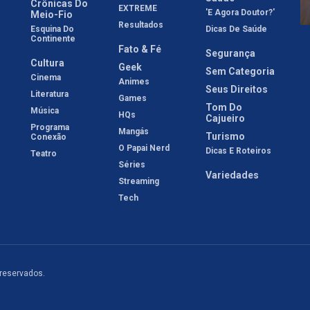
Crônicas Do
EXTREME
'E Agora Doutor?'
Meio-Fio
Resultados
Esquina Do
Dicas De Saúde
Continente
Fato & Fé
Segurança
Cultura
Geek
Sem Categoria
Cinema
Animes
Seus Direitos
Literatura
Games
Tom Do
Música
HQs
Cajueiro
Programa
Mangás
Turismo
Conexão
O Papai Nerd
Dicas E Roteiros
Teatro
Séries
Variedades
Streaming
Tech
 reservados.