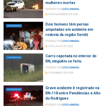
mulheres mortas
POSTADO POR
LÚCIO AMARAL
30 DE NOVEMBRO DE 2025
Dois homens têm pernas
SEGURANÇA
amputadas em acidente em
rodovia da região Seridó
POSTADO POR
LÚCIO AMARAL
13 DE JULHO DE 2024
Carro capotada no interior do
SEGURANÇA
RN, ninguém se feriu
POSTADO POR
LÚCIO AMARAL
10 DE MARÇO DE 2024
Grave acidente é registrado na
SEGURANÇA
RN-118 entre Pendências e Alto
do Rodrigues
POSTADO POR
LÚCIO AMARAL