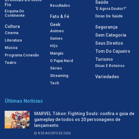
Saúde
Fio
Resultados
'E Agora Doutor?'
Esquina Do
Continente
Fato & Fé
Dicas De Saúde
Geek
Cultura
Segurança
Animes
Cinema
Sem Categoria
Games
Literatura
Seus Direitos
HQs
Música
Tom Do Cajueiro
Mangás
Programa Conexão
Turismo
O Papai Nerd
Teatro
Dicas E Roteiros
Séries
Streaming
Variedades
Tech
Últimas Notícias
MARVEL Tōkon: Fighting Souls: confira o guia de
gameplay de todos os 20 personagens de
lançamento
8 DE AGOSTO DE 2026