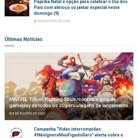
Páprika Natal é opção para celebrar o Dia dos
Pais com almoço ou jantar especial neste
domingo (9)
8 DE AGOSTO DE 2026
Últimas Notícias
MARVEL Tōkon: Fighting Souls: confira o guia de
gameplay de todos os 20 personagens de lançamento
8 DE AGOSTO DE 2026
Campanha “Vidas interrompidas:
#NãoIgnoreMeuFígadoRaro” alerta sobre o