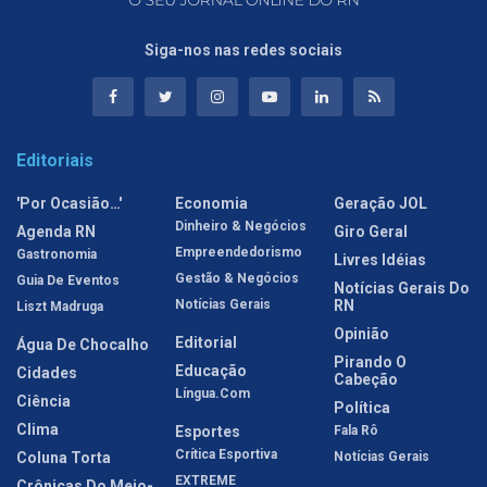
Siga-nos nas redes sociais
Editoriais
'Por Ocasião…'
Economia
Geração JOL
Dinheiro & Negócios
Agenda RN
Giro Geral
Empreendedorismo
Gastronomia
Livres Idéias
Gestão & Negócios
Guia De Eventos
Notícias Gerais Do
Notícias Gerais
RN
Liszt Madruga
Opinião
Editorial
Água De Chocalho
Pirando O
Educação
Cidades
Cabeção
Língua.com
Ciência
Política
Clima
Esportes
Fala Rô
Crítica Esportiva
Coluna Torta
Notícias Gerais
EXTREME
Crônicas Do Meio-