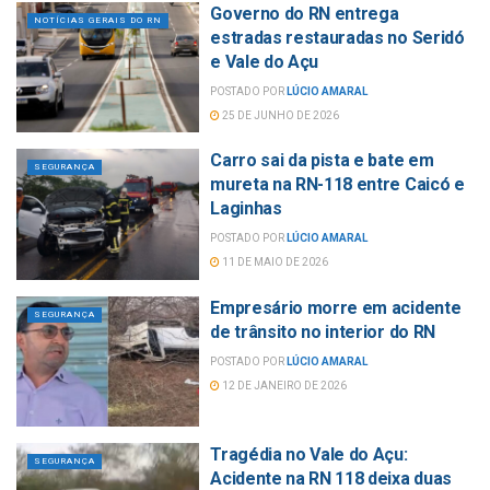
Governo do RN entrega
NOTÍCIAS GERAIS DO RN
estradas restauradas no Seridó
e Vale do Açu
POSTADO POR
LÚCIO AMARAL
25 DE JUNHO DE 2026
Carro sai da pista e bate em
SEGURANÇA
mureta na RN-118 entre Caicó e
Laginhas
POSTADO POR
LÚCIO AMARAL
11 DE MAIO DE 2026
Empresário morre em acidente
SEGURANÇA
de trânsito no interior do RN
POSTADO POR
LÚCIO AMARAL
12 DE JANEIRO DE 2026
Tragédia no Vale do Açu:
SEGURANÇA
Acidente na RN 118 deixa duas