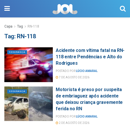
Capa
Tag
RN-118
Tag:
RN-118
Acidente com vítima fatal na RN-
SEGURANÇA
118 entre Pendências e Alto do
Rodrigues
POSTADO POR
LÚCIO AMARAL
7 DE AGOSTO DE 2026
Motorista é preso por suspeita
SEGURANÇA
de embriaguez após acidente
que deixou criança gravemente
ferida no RN
POSTADO POR
LÚCIO AMARAL
2 DE AGOSTO DE 2026