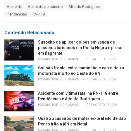
a
T
Acidente
Acidente de trânsito
Alto do Rodrigues.
t
a
e
Pendências
RN-118
g
g
s
o
:
r
Conteúdo Relacionado
i
e
Suspeito de aplicar golpes em venda de
s
passeios turísticos em Ponta Negra é preso
:
em flagrante
POSTADO POR
LÚCIO AMARAL
7 DE AGOSTO DE 2026
Colisão frontal entre caminhão e carro deixa
motorista morto no Oeste do RN
POSTADO POR
LÚCIO AMARAL
7 DE AGOSTO DE 2026
Acidente com vítima fatal na RN-118 entre
Pendências e Alto do Rodrigues
POSTADO POR
LÚCIO AMARAL
7 DE AGOSTO DE 2026
Quatro acusados de matar ex-prefeito de São
Pedro irão a júri em Natal
POSTADO POR
LÚCIO AMARAL
7 DE AGOSTO DE 2026