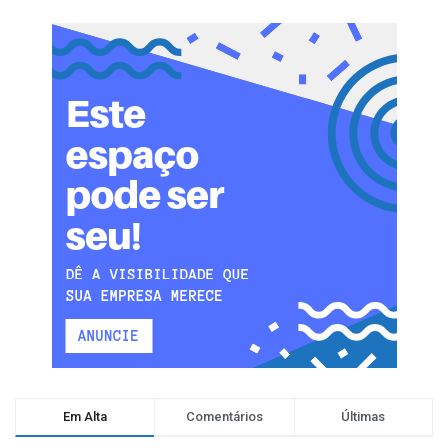
Em Alta
Comentários
Últimas