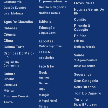
Empreendedorismo
Gastronomia
Livres Idéias
Gestão & Negócios
Guia De Eventos
Notícias Gerais Do
Notícias Gerais
RN
Liszt Madruga
Opinião
Editorial
Água De Chocalho
Pirando O
Educação
Cidades
Cabeção
Língua.com
Ciência
Política
Clima
Esportes
Fala Rô
Crítica Esportiva
Coluna Torta
Notícias Gerais
EXTREME
Crônicas Do Meio-
Saúde
Fio
Resultados
'E Agora Doutor?'
Esquina Do
Continente
Fato & Fé
Dicas De Saúde
Geek
Cultura
Segurança
Animes
Cinema
Sem Categoria
Games
Literatura
Seus Direitos
HQs
Música
Tom Do Cajueiro
Mangás
Programa Conexão
Turismo
O Papai Nerd
Teatro
Dicas E Roteiros
Séries