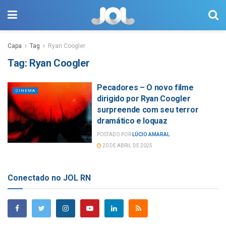
Capa
Tag
Ryan Coogler
Tag:
Ryan Coogler
Pecadores – O novo filme
CINEMA
dirigido por Ryan Coogler
surpreende com seu terror
dramático e loquaz
POSTADO POR
LÚCIO AMARAL
20 DE ABRIL DE 2025
Conectado no JOL RN