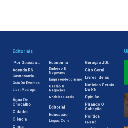
Editoriais
Ú
'Por Ocasião…'
Economia
Geração JOL
Dinheiro &
Agenda RN
Giro Geral
Negócios
Gastronomia
Livres Idéias
Empreendedorismo
Guia De Eventos
Notícias Gerais
Gestão &
Do RN
Liszt Madruga
Negócios
Opinião
Notícias Gerais
Água De
Chocalho
Pirando O
Editorial
Cabeção
Cidades
Educação
Política
Ciência
Língua.com
Fala Rô
Clima