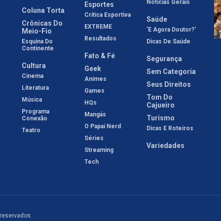
Notícias Gerais
Esportes
Coluna Torta
Crítica Esportiva
Saúde
Crônicas Do
EXTREME
'E Agora Doutor?'
Meio-Fio
Resultados
Esquina Do
Dicas De Saúde
Continente
Fato & Fé
Segurança
Cultura
Geek
Sem Categoria
Cinema
Animes
Seus Direitos
Literatura
Games
Tom Do
Música
HQs
Cajueiro
Programa
Mangás
Turismo
Conexão
O Papai Nerd
Dicas E Roteiros
Teatro
Séries
Variedades
Streaming
Tech
 reservados.