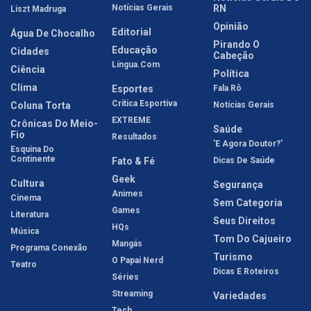
Notícias Gerais
RN
Liszt Madruga
Opinião
Editorial
Água De Chocalho
Pirando O
Educação
Cidades
Cabeção
Língua.com
Ciência
Política
Clima
Esportes
Fala Rô
Crítica Esportiva
Coluna Torta
Notícias Gerais
EXTREME
Crônicas Do Meio-
Saúde
Fio
Resultados
'E Agora Doutor?'
Esquina Do
Continente
Fato & Fé
Dicas De Saúde
Geek
Cultura
Segurança
Animes
Cinema
Sem Categoria
Games
Literatura
Seus Direitos
HQs
Música
Tom Do Cajueiro
Mangás
Programa Conexão
Turismo
O Papai Nerd
Teatro
Dicas E Roteiros
Séries
Streaming
Variedades
Tech