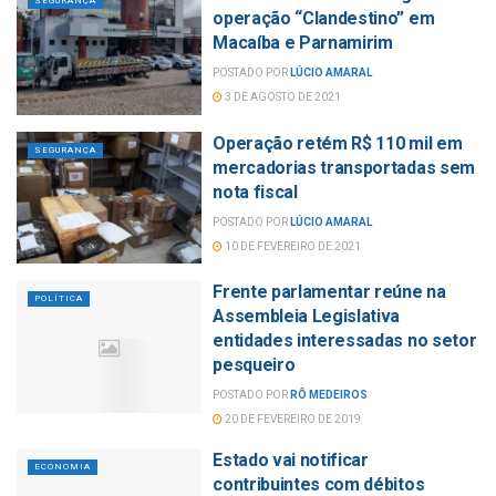
SEGURANÇA
operação “Clandestino” em
Macaíba e Parnamirim
POSTADO POR
LÚCIO AMARAL
3 DE AGOSTO DE 2021
Operação retém R$ 110 mil em
SEGURANÇA
mercadorias transportadas sem
nota fiscal
POSTADO POR
LÚCIO AMARAL
10 DE FEVEREIRO DE 2021
Frente parlamentar reúne na
POLÍTICA
Assembleia Legislativa
entidades interessadas no setor
pesqueiro
POSTADO POR
RÔ MEDEIROS
20 DE FEVEREIRO DE 2019
Estado vai notificar
ECONOMIA
contribuintes com débitos