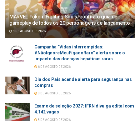
MARVEL Tōkon: Fighting Souls: confira o guia de
gameplay de todos os 20 personagens de lançamento
8 DE AGOSTO DE 2026
Campanha “Vidas interrompidas:
#NãoIgnoreMeuFígadoRaro” alerta sobre o
impacto das doenças hepáticas raras
6 DE AGOSTO DE 2026
Dia dos Pais acende alerta para segurança nas
compras
8 DE AGOSTO DE 2026
Exame de seleção 2027: IFRN divulga edital com
4.142 vagas
8 DE AGOSTO DE 2026