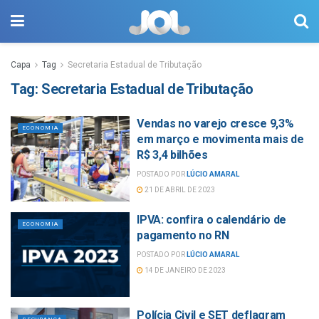
Capa
Tag
Secretaria Estadual de Tributação
Tag:
Secretaria Estadual de Tributação
Vendas no varejo cresce 9,3%
ECONOMIA
em março e movimenta mais de
R$ 3,4 bilhões
POSTADO POR
LÚCIO AMARAL
21 DE ABRIL DE 2023
IPVA: confira o calendário de
ECONOMIA
pagamento no RN
POSTADO POR
LÚCIO AMARAL
14 DE JANEIRO DE 2023
Polícia Civil e SET deflagram