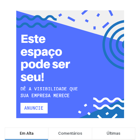
Em Alta
Comentários
Últimas