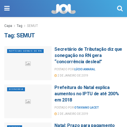
Capa
Tag
SEMUT
Tag:
SEMUT
Secretário de Tributação diz que
NOTÍCIAS GERAIS DO RN
sonegação no RN gera
“concorrência desleal”
POSTADO POR
LÚCIO AMARAL
2 DE JANEIRO DE 2019
Prefeitura do Natal explica
ECONOMIA
aumentos no IPTU de até 200%
em 2018
POSTADO POR
OTAVIANO LACET
2 DE JANEIRO DE 2019
Natal: Prazo para pagamento