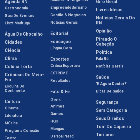
Dinheiro & Negócios
Agenda RN
Giro Geral
Empreendedorismo
Gastronomia
Livres Idéias
Gestão & Negócios
Guia De Eventos
Notícias Gerais Do
Notícias Gerais
RN
Liszt Madruga
Opinião
Editorial
Água De Chocalho
Pirando O
Educação
Cidades
Cabeção
Língua.com
Ciência
Política
Clima
Esportes
Fala Rô
Crítica Esportiva
Coluna Torta
Notícias Gerais
EXTREME
Crônicas Do Meio-
Saúde
Fio
Resultados
'E Agora Doutor?'
Esquina Do
Continente
Fato & Fé
Dicas De Saúde
Geek
Cultura
Segurança
Animes
Cinema
Sem Categoria
Games
Literatura
Seus Direitos
HQs
Música
Tom Do Cajueiro
Mangás
Programa Conexão
Turismo
O Papai Nerd
Teatro