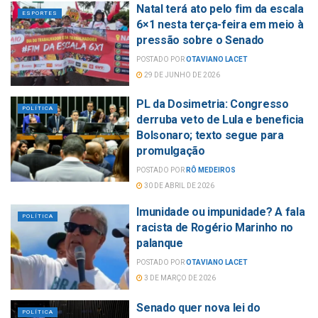
Natal terá ato pelo fim da escala
ESPORTES
6×1 nesta terça-feira em meio à
pressão sobre o Senado
POSTADO POR
OTAVIANO LACET
29 DE JUNHO DE 2026
PL da Dosimetria: Congresso
POLÍTICA
derruba veto de Lula e beneficia
Bolsonaro; texto segue para
promulgação
POSTADO POR
RÔ MEDEIROS
30 DE ABRIL DE 2026
Imunidade ou impunidade? A fala
POLÍTICA
racista de Rogério Marinho no
palanque
POSTADO POR
OTAVIANO LACET
3 DE MARÇO DE 2026
Senado quer nova lei do
POLÍTICA