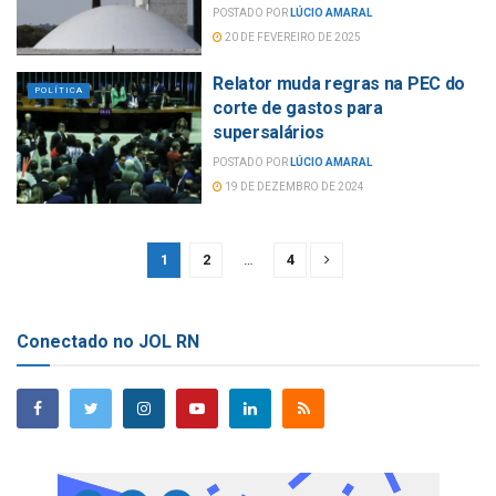
POSTADO POR
LÚCIO AMARAL
20 DE FEVEREIRO DE 2025
Relator muda regras na PEC do
POLÍTICA
corte de gastos para
supersalários
POSTADO POR
LÚCIO AMARAL
19 DE DEZEMBRO DE 2024
1
2
…
4
Conectado no JOL RN