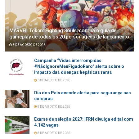
MARVEL Tōkon: Fighting Souls: confira o guia de
gameplay de todos os 20 personagens de lançamento
8 DE AGOSTO DE 2026
Campanha “Vidas interrompidas:
#NãoIgnoreMeuFígadoRaro” alerta sobre o
impacto das doenças hepáticas raras
6 DE AGOSTO DE 2026
Dia dos Pais acende alerta para segurança nas
compras
8 DE AGOSTO DE 2026
Exame de seleção 2027: IFRN divulga edital com
4.142 vagas
8 DE AGOSTO DE 2026