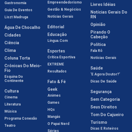
Empreendedorismo
Gastronomia
Livres Idéias
Gestão & Negócios
Guia De Eventos
Notícias Gerais Do
Notícias Gerais
RN
Liszt Madruga
Opinião
Editorial
Água De Chocalho
Pirando O
Educação
Cidades
Cabeção
Língua.com
Ciência
Política
Clima
Esportes
Fala Rô
Crítica Esportiva
Coluna Torta
Notícias Gerais
EXTREME
Crônicas Do Meio-
Saúde
Fio
Resultados
'E Agora Doutor?'
Esquina Do
Continente
Fato & Fé
Dicas De Saúde
Geek
Cultura
Segurança
Animes
Cinema
Sem Categoria
Games
Literatura
Seus Direitos
HQs
Música
Tom Do Cajueiro
Mangás
Programa Conexão
Turismo
O Papai Nerd
Teatro
Dicas E Roteiros
Séries