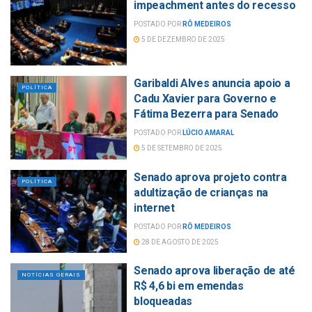
impeachment antes do recesso
POSTADO POR
RÔ MEDEIROS
5 DE DEZEMBRO DE 2025
Garibaldi Alves anuncia apoio a
POLÍTICA
Cadu Xavier para Governo e
Fátima Bezerra para Senado
POSTADO POR
LÚCIO AMARAL
5 DE SETEMBRO DE 2025
Senado aprova projeto contra
POLÍTICA
adultização de crianças na
internet
POSTADO POR
RÔ MEDEIROS
28 DE AGOSTO DE 2025
Senado aprova liberação de até
NOTÍCIAS GERAIS
R$ 4,6 bi em emendas
bloqueadas