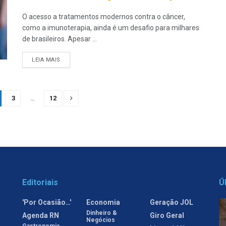
O acesso a tratamentos modernos contra o câncer,
como a imunoterapia, ainda é um desafio para milhares
de brasileiros. Apesar ...
LEIA MAIS
3
…
12
Editoriais
Ú
'Por Ocasião…'
Economia
Geração JOL
Dinheiro &
Agenda RN
Giro Geral
Negócios
Gastronomia